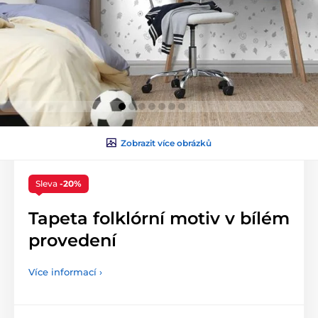
Zobrazit více obrázků
Sleva
-20%
Tapeta folklórní motiv v bílém
provedení
Více informací ›