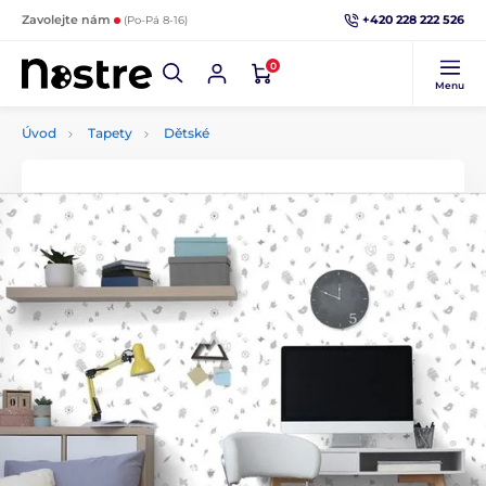
+420 228 222 526
Zavolejte nám
(Po-Pá 8-16)
0
Menu
Úvod
Tapety
Dětské