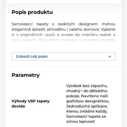
Popis produktu
Samolepicí tapety s osobitým designem mohou
elegantně doladit atmosféru i vašeho domova. Vyberte
si z originálních vzorů a vneste do interiéru radost a
nový nádech. Díky těmto tapetám si snadno vytvoříte
prostor, ve kterém se budete cítit skvěle.
Precizní tisková kvalita
Zobrazit celý popis
Tapety se tisknou na prvotřídní materiál s jemnou
texturou a matným finišem. Moderní UV-led
Parametry
technologie nanáší potisk na fólii o tloušťce 90 µm.
Tapety neobsahují PVC a jsou opatřeny kvalitním
Výrobek bez zápachu,
akrylovým lepidlem s vysokou přilnavostí, které zajišťuje
vhodný i do dětského
dokonalé uchycení. Díky technologii tisku jsou velmi
pokoje
,
Navrženo naší
odolné a barevně stálé.
Výhody USP tapety
grafickou designérkou
,
dovido
Jednoduchá aplikace,
kterou zvládne každý
,
Samolepící tapeta se
Rozměr tapety v roli (šířka x výška v cm):
silnou lepivostí