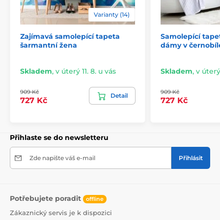
lepidlo je založeno na vodní bázi.
Varianty (14)
Zajímavá samolepící tapeta
Samolepící tape
šarmantní žena
dámy v černobí
Skladem
,
v úterý 11. 8. u vás
Skladem
,
v úterý
909 Kč
909 Kč
Detail
727 Kč
727 Kč
Přihlaste se do newsletteru
Snadná a rychlá instalace
Zde napište váš e-mail
Přihlásit
Před aplikací se ujistěte, že je stěna hladká, čistá a
zbavená mastnoty i prachu. Pro ideální výsledek
doporučujeme povrch napenetrovat. Díky vysoké
lepivosti a pružnosti tapet je jejich lepení snadné a
Potřebujete poradit
zvládne ho každý. Odstranění tapety je rovněž
offline
jednoduché. V případě potřeby můžete využít náš
Zákaznický servis je k dispozici
podrobný návod.