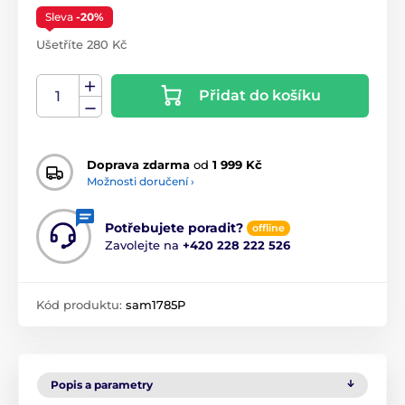
Sleva
-20%
Ušetříte 280 Kč
Přidat do košíku
Doprava zdarma
od
1 999 Kč
Možnosti doručení ›
Potřebujete poradit?
offline
Zavolejte na
+420 228 222 526
Kód produktu:
sam1785P
Popis a parametry