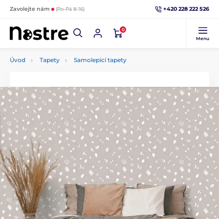
+420 228 222 526
Zavolejte nám
(Po-Pá 8-16)
0
Menu
Úvod
Tapety
Samolepicí tapety