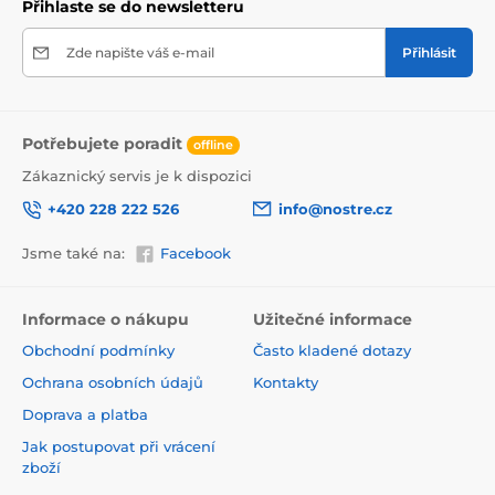
Přihlaste se do newsletteru
Zde napište váš e-mail
Přihlásit
Potřebujete poradit
offline
Zákaznický servis je k dispozici
+420 228 222 526
info@nostre.cz
Jsme také na:
Facebook
Ekologické a zdravotně nezávadné
Použitá tisková metoda je ekologická, a proto jsou
Informace o nákupu
Užitečné informace
tapety vhodné do jakékoli místnosti. Barvy splňují
Obchodní podmínky
Často kladené dotazy
přísné normy a mají VOC i GREENGUARD GOLD
certifikaci. Navíc jsou bez obsahu PVC a lepidlo je na
Ochrana osobních údajů
Kontakty
vodní bázi, což zaručuje jejich zdravotní nezávadnost.
Doprava a platba
Jak postupovat při vrácení
zboží