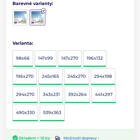
Barevné varianty:
Varianta:
98x66
147x99
147x270
196x132
196x270
245x165
245x270
294x198
294x270
343x231
392x264
441x297
490x330
539x363
Možnosti dopravy ›
Skladem > 10 ks