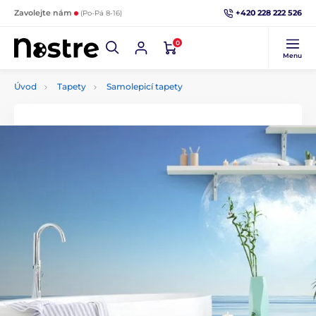
+420 228 222 526
Zavolejte nám
(Po-Pá 8-16)
0
Menu
Úvod
Tapety
Samolepicí tapety