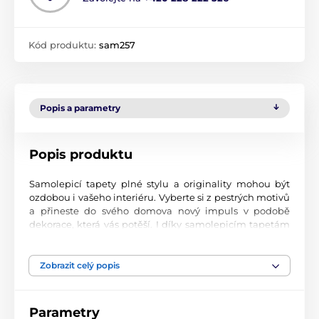
Kód produktu:
sam257
Popis a parametry
Popis produktu
Samolepicí tapety plné stylu a originality mohou být
ozdobou i vašeho interiéru. Vyberte si z pestrých motivů
a přineste do svého domova nový impuls v podobě
dekorace, která vás potěší. I díky samolepicím tapetám
si vytvoříte příjemné prostředí, kam se budete rádi
vracet.
Zobrazit celý popis
Perfektní tiskové zpracování
Naše samolepicí tapety jsou potištěny na kvalitní
Parametry
materiál s jemným povrchem a matným vzhledem. Tisk