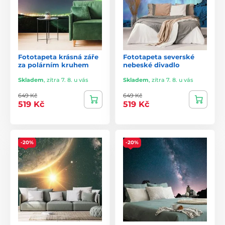
Fototapeta krásná záře
Fototapeta severské
za polárním kruhem
nebeské divadlo
Skladem
,
zítra 7. 8. u vás
Skladem
,
zítra 7. 8. u vás
649 Kč
649 Kč
519 Kč
519 Kč
-20%
-20%