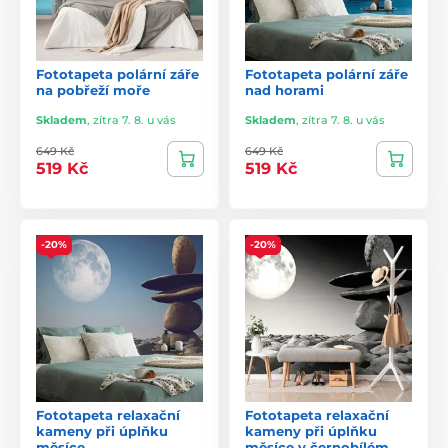
Fototapeta polární záře
Fototapeta polární záře
na pobřeží moře
nad horami
Skladem
,
zítra 7. 8. u vás
Skladem
,
zítra 7. 8. u vás
649 Kč
649 Kč
519 Kč
519 Kč
-20%
-20%
Fototapeta relaxační
Fototapeta relaxační
kameny při úplňku
kameny při úplňku
měsíce
měsíce v černobílém