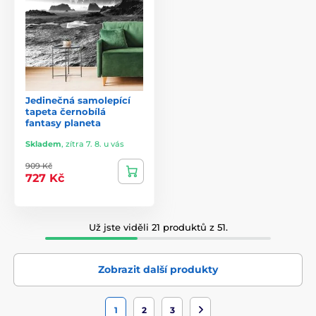
Jedinečná samolepící
tapeta černobílá
fantasy planeta
Skladem
,
zítra 7. 8. u vás
909 Kč
727 Kč
Už jste viděli 21 produktů z 51.
Zobrazit další produkty
1
2
3