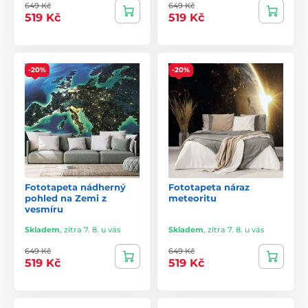
649 Kč
649 Kč
519 Kč
519 Kč
-20%
-20%
Fototapeta nádherný
Fototapeta náraz
pohled na Zemi z
meteoritu
vesmíru
Skladem
,
zítra 7. 8. u vás
Skladem
,
zítra 7. 8. u vás
649 Kč
649 Kč
519 Kč
519 Kč