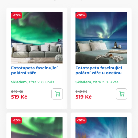
-20%
-20%
Fototapeta fascinující
Fototapeta fascinující
polární záře
polární záře u oceánu
Skladem
,
zítra 7. 8. u vás
Skladem
,
zítra 7. 8. u vás
649 Kč
649 Kč
519 Kč
519 Kč
-20%
-20%