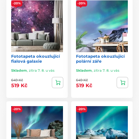
-20%
-20%
Fototapeta okouzlující
Fototapeta okouzlující
fialová galaxie
polární záře
Skladem
,
zítra 7. 8. u vás
Skladem
,
zítra 7. 8. u vás
649 Kč
649 Kč
519 Kč
519 Kč
-20%
-20%