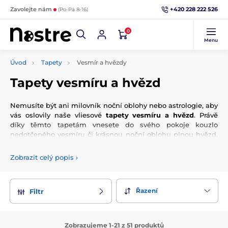
+420 228 222 526
Zavolejte nám
(Po-Pá 8-16)
0
Menu
Úvod
Tapety
Vesmír a hvězdy
Tapety vesmíru a hvězd
Nemusíte být ani milovník noční oblohy nebo astrologie, aby
vás oslovily naše vliesové
tapety vesmíru a hvězd
. Právě
díky těmto tapetám vnesete do svého pokoje kouzlo
nedotčeného vesmíru či krásnou noční oblohu plnou hvězd.
Navíc vám navodí příjemnou atmosféru, díky které nebude
chtít nikdo spustit oči z vaší stěny. Výběr je široký, stačí si jen
Zobrazit celý popis
›
vybrat tapetu, která vás okouzlí na první pohled!
Řazení
Filtr
Zobrazujeme 1-21 z 51 produktů