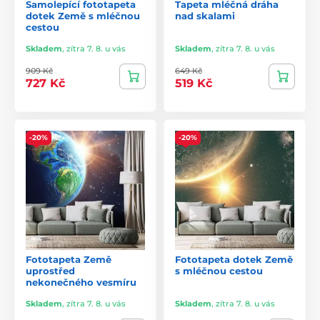
Samolepící fototapeta
Tapeta mléčná dráha
dotek Země s mléčnou
nad skalami
cestou
Skladem
,
zítra 7. 8. u vás
Skladem
,
zítra 7. 8. u vás
909 Kč
649 Kč
727 Kč
519 Kč
-20%
-20%
Fototapeta Země
Fototapeta dotek Země
uprostřed
s mléčnou cestou
nekonečného vesmíru
Skladem
,
zítra 7. 8. u vás
Skladem
,
zítra 7. 8. u vás