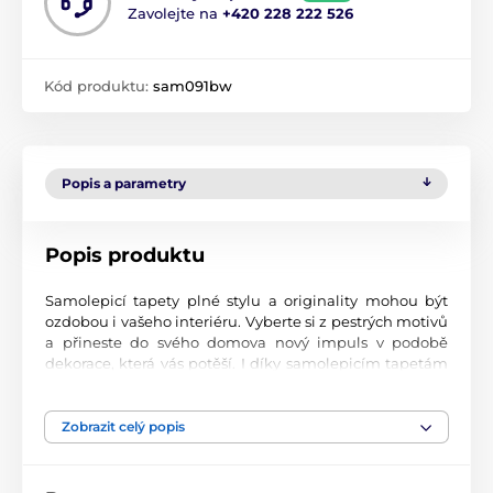
Zavolejte na
+420 228 222 526
Kód produktu:
sam091bw
Popis a parametry
Popis produktu
Samolepicí tapety plné stylu a originality mohou být
ozdobou i vašeho interiéru. Vyberte si z pestrých motivů
a přineste do svého domova nový impuls v podobě
dekorace, která vás potěší. I díky samolepicím tapetám
si vytvoříte příjemné prostředí, kam se budete rádi
vracet.
Zobrazit celý popis
Perfektní tiskové zpracování
Naše samolepicí tapety jsou potištěny na kvalitní