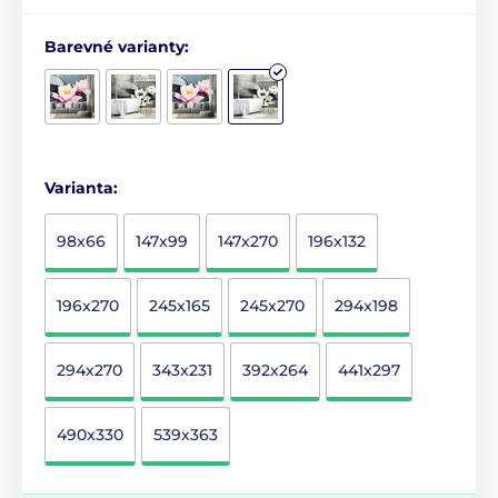
Barevné varianty:
Varianta:
98x66
147x99
147x270
196x132
196x270
245x165
245x270
294x198
294x270
343x231
392x264
441x297
490x330
539x363