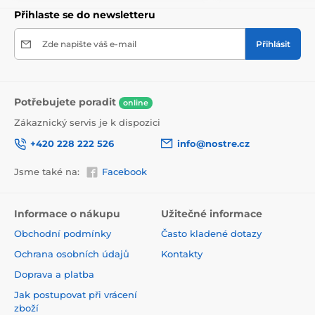
Přihlaste se do newsletteru
Zde napište váš e-mail
Přihlásit
Potřebujete poradit
online
Zákaznický servis je k dispozici
+420 228 222 526
info@nostre.cz
Jsme také na:
Facebook
Ekologické a zdravotně nezávadné
Použitá tisková metoda je ekologická, a proto jsou
Informace o nákupu
Užitečné informace
tapety vhodné do jakékoli místnosti. Barvy splňují
Obchodní podmínky
Často kladené dotazy
přísné normy a mají VOC i GREENGUARD GOLD
certifikaci. Navíc jsou bez obsahu PVC a lepidlo je na
Ochrana osobních údajů
Kontakty
vodní bázi, což zaručuje jejich zdravotní nezávadnost.
Doprava a platba
Jak postupovat při vrácení
zboží