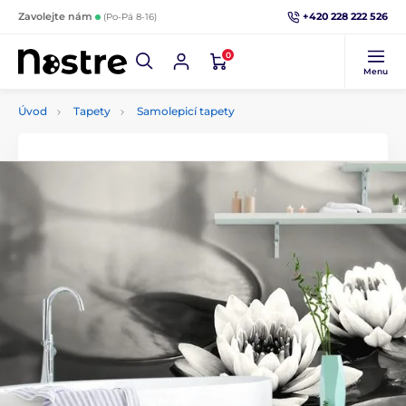
+420 228 222 526
Zavolejte nám
(Po-Pá 8-16)
0
Menu
Úvod
Tapety
Samolepicí tapety