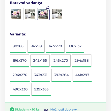
Barevné varianty:
Varianta:
98x66
147x99
147x270
196x132
196x270
245x165
245x270
294x198
294x270
343x231
392x264
441x297
490x330
539x363
Možnosti dopravy ›
Skladem > 10 ks