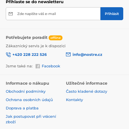
Přihlaste se do newsletteru
Zde napište váš e-mail
Přihlásit
Potřebujete poradit
offline
Zákaznický servis je k dispozici
+420 228 222 526
info@nostre.cz
Jsme také na:
Facebook
Ekologické a zdravotně nezávadné
Použitá tisková metoda je ekologická, a proto jsou
Informace o nákupu
Užitečné informace
tapety vhodné do jakékoli místnosti. Barvy splňují
Obchodní podmínky
Často kladené dotazy
přísné normy a mají VOC i GREENGUARD GOLD
certifikaci. Navíc jsou bez obsahu PVC a lepidlo je na
Ochrana osobních údajů
Kontakty
vodní bázi, což zaručuje jejich zdravotní nezávadnost.
Doprava a platba
Jak postupovat při vrácení
zboží