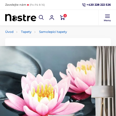
+420 228 222 526
Zavolejte nám
(Po-Pá 8-16)
0
Menu
Úvod
Tapety
Samolepicí tapety