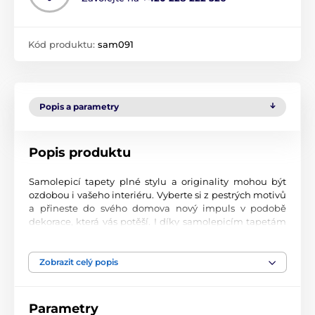
Kód produktu:
sam091
Popis a parametry
Popis produktu
Samolepicí tapety plné stylu a originality mohou být
ozdobou i vašeho interiéru. Vyberte si z pestrých motivů
a přineste do svého domova nový impuls v podobě
dekorace, která vás potěší. I díky samolepicím tapetám
si vytvoříte příjemné prostředí, kam se budete rádi
vracet.
Zobrazit celý popis
Perfektní tiskové zpracování
Naše samolepicí tapety jsou potištěny na kvalitní
Parametry
materiál s jemným povrchem a matným vzhledem. Tisk