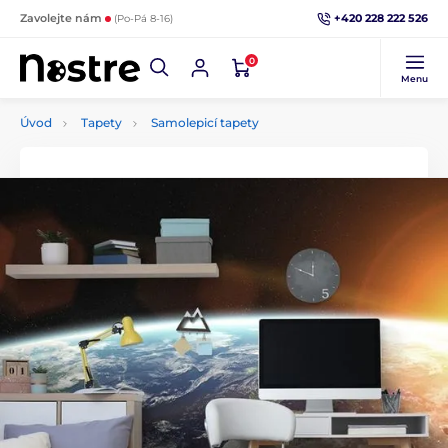
+420 228 222 526
Zavolejte nám
(Po-Pá 8-16)
0
Menu
Úvod
Tapety
Samolepicí tapety