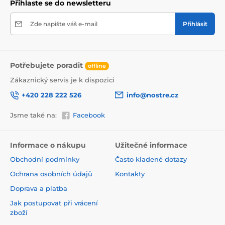
Přihlaste se do newsletteru
Zde napište váš e-mail
Přihlásit
Potřebujete poradit
offline
Zákaznický servis je k dispozici
+420 228 222 526
info@nostre.cz
Jsme také na:
Facebook
Ekologické a zdravotně nezávadné
Použitá tisková metoda je ekologická, a proto jsou
Informace o nákupu
Užitečné informace
tapety vhodné do jakékoli místnosti. Barvy splňují
Obchodní podmínky
Často kladené dotazy
přísné normy a mají VOC i GREENGUARD GOLD
certifikaci. Navíc jsou bez obsahu PVC a lepidlo je na
Ochrana osobních údajů
Kontakty
vodní bázi, což zaručuje jejich zdravotní nezávadnost.
Doprava a platba
Jak postupovat při vrácení
zboží