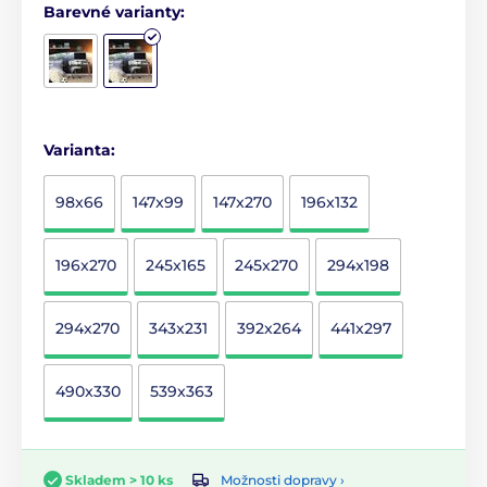
Barevné varianty:
Varianta:
98x66
147x99
147x270
196x132
196x270
245x165
245x270
294x198
294x270
343x231
392x264
441x297
490x330
539x363
Možnosti dopravy ›
Skladem > 10 ks