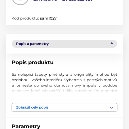
Kód produktu:
sam1027
Popis a parametry
Popis produktu
Samolepicí tapety plné stylu a originality mohou být
ozdobou i vašeho interiéru. Vyberte si z pestrých motivů
a přineste do svého domova nový impuls v podobě
dekorace, která vás potěší. I díky samolepicím tapetám
si vytvoříte příjemné prostředí, kam se budete rádi
vracet.
Zobrazit celý popis
Perfektní tiskové zpracování
Naše samolepicí tapety jsou potištěny na kvalitní
Parametry
materiál s jemným povrchem a matným vzhledem. Tisk