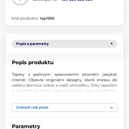
Kód produktu:
tap1566
Popis a parametry
Popis produktu
Tapety s pečlivým zpracováním promění jakýkoli
interiér. Objevte originální designy, které vnesou do
vašeho domova radost a svěží atmosféru. Díky tapetám
si vytvoříte prostředí, kam se budete vždy s potěšením
vracet.
Špičková kvalita tisku
Zobrazit celý popis
Naše fototapety přinášejí pestrou paletu motivů, barev i
tvarů, které dohromady vytvářejí výrazný a esteticky
Parametry
silný prvek místnosti. Jsou vytištěny na vysoce kvalitní