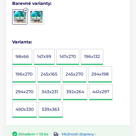
Barevné varianty:
Varianta:
98x66
147x99
147x270
196x132
196x270
245x165
245x270
294x198
294x270
343x231
392x264
441x297
490x330
539x363
Možnosti dopravy ›
Skladem > 10 ks