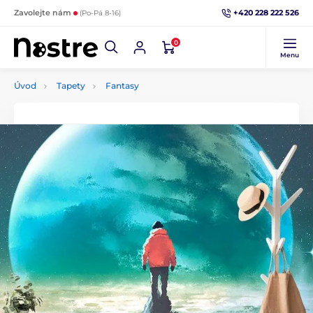
+420 228 222 526
Zavolejte nám
(Po-Pá 8-16)
0
Menu
Úvod
Tapety
Fantasy