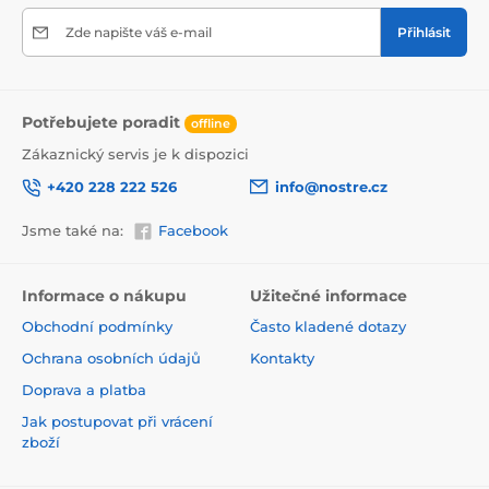
Zde napište váš e-mail
Přihlásit
Potřebujete poradit
offline
Zákaznický servis je k dispozici
+420 228 222 526
info@nostre.cz
Jsme také na:
Facebook
Ekologické řešení pro každý interiér
Použitá tisková metoda je šetrná k životnímu prostředí,
a proto se nemusíte obávat umístit tapetu i do citlivých
Informace o nákupu
Užitečné informace
prostor. Barvy splňují přísné normy a pyšní se certifikací
Obchodní podmínky
Často kladené dotazy
VOC i GREENGUARD GOLD, která potvrzuje jejich
zdravotní nezávadnost.
Ochrana osobních údajů
Kontakty
Doprava a platba
Jak postupovat při vrácení
zboží