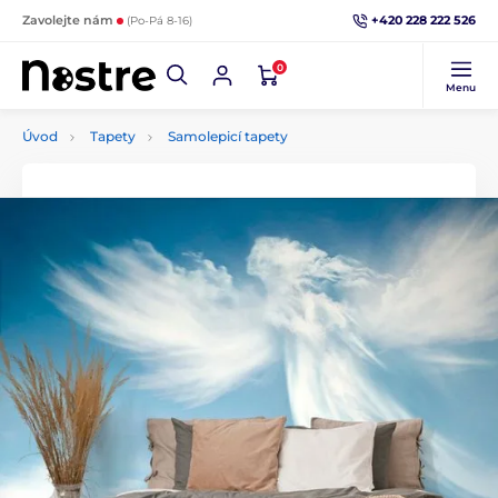
+420 228 222 526
Zavolejte nám
(Po-Pá 8-16)
0
Menu
Úvod
Tapety
Samolepicí tapety