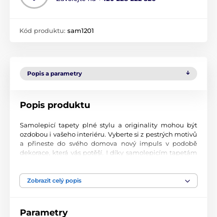
Kód produktu:
sam1201
Popis a parametry
Popis produktu
Samolepicí tapety plné stylu a originality mohou být
ozdobou i vašeho interiéru. Vyberte si z pestrých motivů
a přineste do svého domova nový impuls v podobě
dekorace, která vás potěší. I díky samolepicím tapetám
si vytvoříte příjemné prostředí, kam se budete rádi
vracet.
Zobrazit celý popis
Perfektní tiskové zpracování
Naše samolepicí tapety jsou potištěny na kvalitní
Parametry
materiál s jemným povrchem a matným vzhledem. Tisk