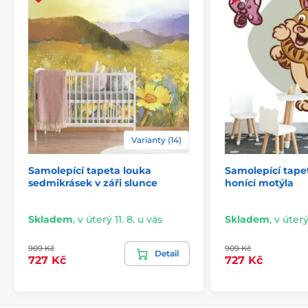
Varianty (14)
Samolepící tapeta louka
Samolepící tape
2) Výřezové samolepicí fototapety
sedmikrásek v záři slunce
honící motýla
U variant s výškou 270 cm je motiv přizpůsoben dané
velikosti, což může znamenat oříznutí některé části.
Skladem
,
v úterý 11. 8. u vás
Skladem
,
v úterý
Po výběru rozměru na webu uvidíte přesný náhled.
Rozměry jsou tvořeny pásy širokými 49 cm.
909 Kč
909 Kč
Detail
727 Kč
727 Kč
Rozměry (v cm): 147x270
(3 pruhy),
196x270
(4 pruhy),
245x270
(5 pruhů)
, 294x270
(6 pruhů)