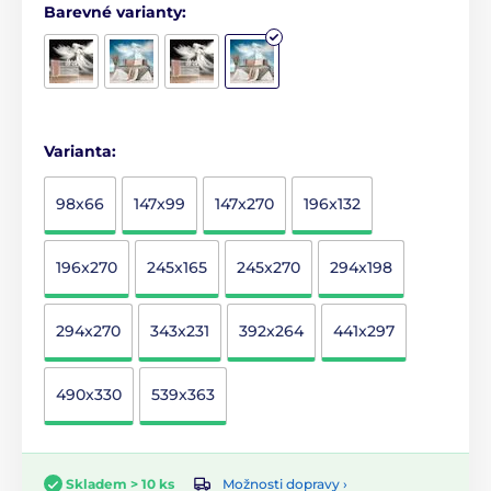
Barevné varianty:
Varianta:
98x66
147x99
147x270
196x132
196x270
245x165
245x270
294x198
294x270
343x231
392x264
441x297
490x330
539x363
Možnosti dopravy ›
Skladem > 10 ks