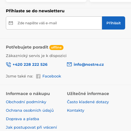
Přihlaste se do newsletteru
Zde napište váš e-mail
Přihlásit
Potřebujete poradit
offline
Zákaznický servis je k dispozici
+420 228 222 526
info@nostre.cz
Jsme také na:
Facebook
Ekologické a zdravotně nezávadné
Použitá tisková metoda je ekologická, a proto jsou
Informace o nákupu
Užitečné informace
tapety vhodné do jakékoli místnosti. Barvy splňují
Obchodní podmínky
Často kladené dotazy
přísné normy a mají VOC i GREENGUARD GOLD
certifikaci. Navíc jsou bez obsahu PVC a lepidlo je na
Ochrana osobních údajů
Kontakty
vodní bázi, což zaručuje jejich zdravotní nezávadnost.
Doprava a platba
Jak postupovat při vrácení