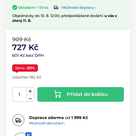
Možnosti dopravy ›
Skladem > 10 ks
Objednávky do 10. 8. 12:00, předpokládané dodání:
u vás v
úterý 11. 8.
909 Kč
727 Kč
601 Kč bez DPH
Sleva
-20%
Ušetříte 182 Kč
Přidat do košíku
Doprava zdarma
od
1 999 Kč
Možnosti doručení ›