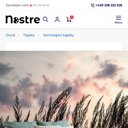
+420 228 222 526
Zavolejte nám
(Po-Pá 8-16)
0
Menu
Úvod
Tapety
Samolepicí tapety