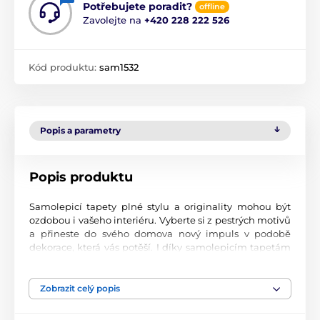
Potřebujete poradit?
offline
Zavolejte na
+420 228 222 526
Kód produktu:
sam1532
Popis a parametry
Popis produktu
Samolepicí tapety plné stylu a originality mohou být
ozdobou i vašeho interiéru. Vyberte si z pestrých motivů
a přineste do svého domova nový impuls v podobě
dekorace, která vás potěší. I díky samolepicím tapetám
si vytvoříte příjemné prostředí, kam se budete rádi
vracet.
Zobrazit celý popis
Perfektní tiskové zpracování