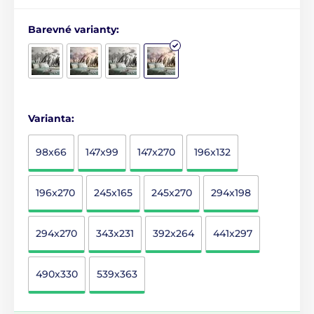
Barevné varianty:
Varianta:
98x66
147x99
147x270
196x132
196x270
245x165
245x270
294x198
294x270
343x231
392x264
441x297
490x330
539x363