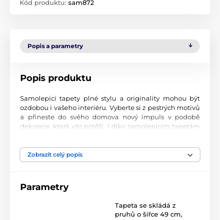
Kód produktu:
sam872
Popis a parametry
Popis produktu
Samolepicí tapety plné stylu a originality mohou být
ozdobou i vašeho interiéru. Vyberte si z pestrých motivů
a přineste do svého domova nový impuls v podobě
dekorace, která vás potěší. I díky samolepicím tapetám
si vytvoříte příjemné prostředí, kam se budete rádi
vracet.
Zobrazit celý popis
Perfektní tiskové zpracování
Naše samolepicí tapety jsou potištěny na kvalitní
Parametry
materiál s jemným povrchem a matným vzhledem. Tisk
probíhá moderní UV-led technologií na fólii o tloušťce
Tapeta se skládá z
90 µm. Tyto tapety neobsahují PVC a jsou opatřeny silně
pruhů o šířce 49 cm
,
přilnavým akrylovým lepidlem, které zajistí jejich pevné