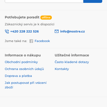
Potřebujete poradit
offline
Zákaznický servis je k dispozici
+420 228 222 526
info@nostre.cz
Jsme také na:
Facebook
Ekologické a zdravotně nezávadné
Použitá tisková metoda je ekologická, a proto jsou
Informace o nákupu
Užitečné informace
tapety vhodné do jakékoli místnosti. Barvy splňují
Obchodní podmínky
Často kladené dotazy
přísné normy a mají VOC i GREENGUARD GOLD
certifikaci. Navíc jsou bez obsahu PVC a lepidlo je na
Ochrana osobních údajů
Kontakty
vodní bázi, což zaručuje jejich zdravotní nezávadnost.
Doprava a platba
Jak postupovat při vrácení
zboží
© 2026 www.nostre.cz ⦁ E-shop vytvořila
SIMPLIA.cz