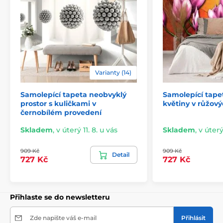
Varianty (14)
Samolepící tapeta neobvyklý
Samolepící tape
2) Výřezové samolepicí fototapety
prostor s kuličkami v
květiny v růžov
černobílém provedení
U variant s výškou 270 cm je motiv přizpůsoben dané
velikosti, což může znamenat oříznutí některé části.
Skladem
,
v úterý 11. 8. u vás
Skladem
,
v úterý
Po výběru rozměru na webu uvidíte přesný náhled.
Rozměry jsou tvořeny pásy širokými 49 cm.
909 Kč
909 Kč
Detail
727 Kč
727 Kč
Rozměry (v cm): 147x270
(3 pruhy),
196x270
(4 pruhy),
245x270
(5 pruhů)
, 294x270
(6 pruhů)
Přihlaste se do newsletteru
Zde napište váš e-mail
Přihlásit