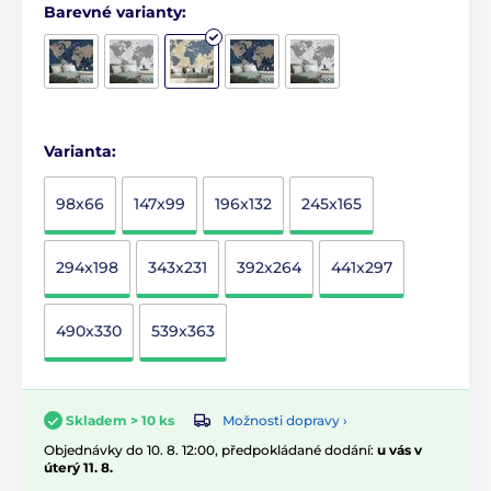
Barevné varianty:
Varianta:
98x66
147x99
196x132
245x165
294x198
343x231
392x264
441x297
490x330
539x363
Možnosti dopravy ›
Skladem > 10 ks
Objednávky do 10. 8. 12:00, předpokládané dodání:
u vás v
úterý 11. 8.