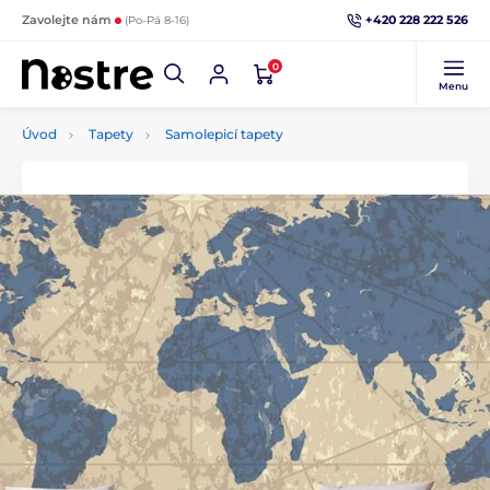
+420 228 222 526
Zavolejte nám
(Po-Pá 8-16)
0
Menu
Úvod
Tapety
Samolepicí tapety