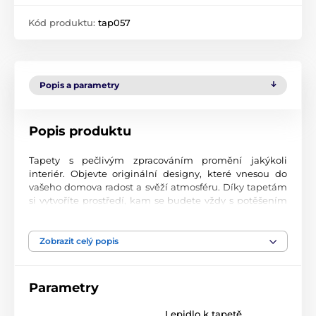
Kód produktu:
tap057
Popis a parametry
Popis produktu
Tapety s pečlivým zpracováním promění jakýkoli
interiér. Objevte originální designy, které vnesou do
vašeho domova radost a svěží atmosféru. Díky tapetám
si vytvoříte prostředí, kam se budete vždy s potěšením
vracet.
Špičková kvalita tisku
Zobrazit celý popis
Naše fototapety přinášejí pestrou paletu motivů, barev i
tvarů, které dohromady vytvářejí výrazný a esteticky
Parametry
silný prvek místnosti. Jsou vytištěny na vysoce kvalitní
vliesový materiál s jemným povrchem a gramáží až 170
Lepidlo k tapetě
2