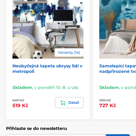
2) Fototapety s úpravou motivu dle rozměru
Varianty (14)
U variant vysokých 270 cm je motiv přizpůsoben
Neobyčejná tapeta obrysy lidí v
Samolepící tape
konkrétním rozměrům, což může znamenat jeho
metropoli
nadpřirozené tv
mírné oříznutí. Po kliknutí na požadovanou velikost na
e-shopu si můžete prohlédnout přesný náhled. I tyto
tapety se skládají z 49 cm širokých pásů.
Skladem
,
v pondělí 10. 8. u vás
Skladem
,
v pondě
Rozměry (v cm): 147x270
(3 pruhy),
196x270
(4 pruhy),
649 Kč
909 Kč
245x270
(5 pruhů)
, 294x270
(6 pruhů)
Detail
519 Kč
727 Kč
Přihlaste se do newsletteru