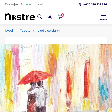
+420 228 222 526
Zavolejte nám
(Po-Pá 8-16)
0
Menu
Úvod
Tapety
Lidé a celebrity