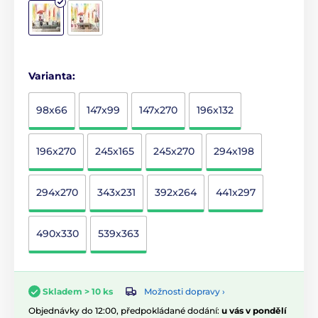
Varianta:
98x66
147x99
147x270
196x132
196x270
245x165
245x270
294x198
294x270
343x231
392x264
441x297
490x330
539x363
Možnosti dopravy ›
Skladem > 10 ks
Objednávky do 12:00, předpokládané dodání:
u vás v pondělí