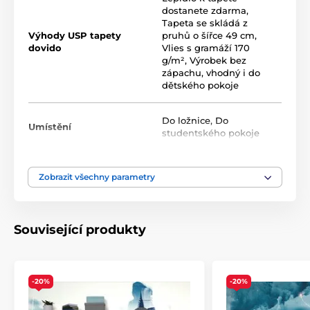
g/m
. Díky UV-led inkoustové technologii vynikají
dostanete zdarma
,
odolností povrchu a dlouhotrvající barevností.
Tapeta se skládá z
Výhody USP tapety
pruhů o šířce 49 cm
,
dovido
Vlies s gramáží 170
g/m²
,
Výrobek bez
Dostupné velikosti a typy tapet (uvedeno v cm,
zápachu, vhodný i do
šířka x výška)
dětského pokoje
Tapety jsou k dispozici v několika velikostech, přičemž
každá varianta je složena z pásů o šířce 49 cm.
Do ložnice
,
Do
Umístění
studentského pokoje
1) Klasické fototapety – různé velikosti, stejný motiv
Rozměry (v cm): 98x66
(2 pruhy),
147x99
(3 pruhy),
Barva
Vícebarevná
196x132
(4 pruhy),
245x165
(5 pruhů),
294x198
(6
Zobrazit všechny parametry
pruhů),
343x231
(7 pruhů),
392x264
(8 pruhů),
441x297
(9 pruhů),
490x330
(10 pruhů),
539x363
(11 pruhů)
Technologie tapet
Omyvatelné
,
Vliesové
Související produkty
-20%
-20%