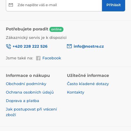
Zde napište váš e-mail
Přihlásit
Potřebujete poradit
online
Zákaznický servis je k dispozici
+420 228 222 526
info@nostre.cz
Ekologické řešení pro každý interiér
Jsme také na:
Facebook
Použitá tisková metoda je šetrná k životnímu prostředí,
a proto se nemusíte obávat umístit tapetu i do citlivých
prostor. Barvy splňují přísné normy a pyšní se certifikací
Informace o nákupu
Užitečné informace
VOC i GREENGUARD GOLD, která potvrzuje jejich
Obchodní podmínky
Často kladené dotazy
zdravotní nezávadnost.
Ochrana osobních údajů
Kontakty
Doprava a platba
Jak postupovat při vrácení
zboží