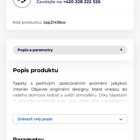
Zavolejte na
+420 228 222 526
Kód produktu:
tap2149bw
Popis a parametry
Popis produktu
Tapety s pečlivým zpracováním promění jakýkoli
interiér. Objevte originální designy, které vnesou do
vašeho domova radost a svěží atmosféru. Díky tapetám
si vytvoříte prostředí, kam se budete vždy s potěšením
vracet.
Špičková kvalita tisku
Zobrazit celý popis
Naše fototapety přinášejí pestrou paletu motivů, barev i
tvarů, které dohromady vytvářejí výrazný a esteticky
Parametry