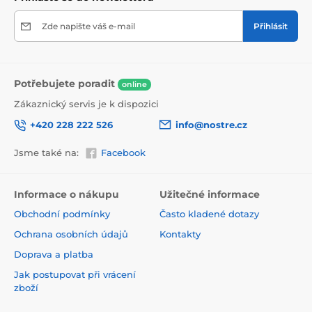
Zde napište váš e-mail
Přihlásit
Potřebujete poradit
online
Zákaznický servis je k dispozici
+420 228 222 526
info@nostre.cz
Jsme také na:
Facebook
Ekologické řešení pro každý interiér
Použitá tisková metoda je šetrná k životnímu prostředí,
a proto se nemusíte obávat umístit tapetu i do citlivých
Informace o nákupu
Užitečné informace
prostor. Barvy splňují přísné normy a pyšní se certifikací
Obchodní podmínky
Často kladené dotazy
VOC i GREENGUARD GOLD, která potvrzuje jejich
zdravotní nezávadnost.
Ochrana osobních údajů
Kontakty
Doprava a platba
Jak postupovat při vrácení
zboží