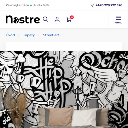
+420 228 222 526
Zavolejte nám
(Po-Pá 8-16)
0
Menu
Úvod
Tapety
Street art