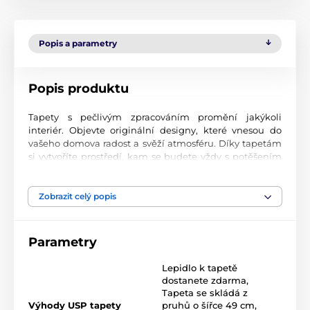
Popis a parametry
Popis produktu
Tapety s pečlivým zpracováním promění jakýkoli
interiér. Objevte originální designy, které vnesou do
vašeho domova radost a svěží atmosféru. Díky tapetám
si vytvoříte prostředí, kam se budete vždy s potěšením
vracet.
Špičková kvalita tisku
Zobrazit celý popis
Naše fototapety přinášejí pestrou paletu motivů, barev i
tvarů, které dohromady vytvářejí výrazný a esteticky
Parametry
silný prvek místnosti. Jsou vytištěny na vysoce kvalitní
vliesový materiál s jemným povrchem a gramáží až 170
Lepidlo k tapetě
2
g/m
. Díky UV-led inkoustové technologii vynikají
dostanete zdarma
,
odolností povrchu a dlouhotrvající barevností.
Tapeta se skládá z
Výhody USP tapety
pruhů o šířce 49 cm
,