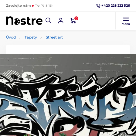
+420 228 222 526
Zavolejte nám
(Po-Pá 8-16)
0
Menu
Úvod
Tapety
Street art