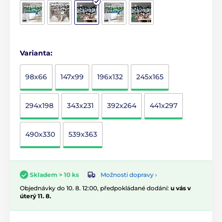
Varianta:
98x66
147x99
196x132
245x165
294x198
343x231
392x264
441x297
490x330
539x363
Možnosti dopravy ›
Skladem > 10 ks
Objednávky do 10. 8. 12:00, předpokládané dodání:
u vás v
úterý 11. 8.