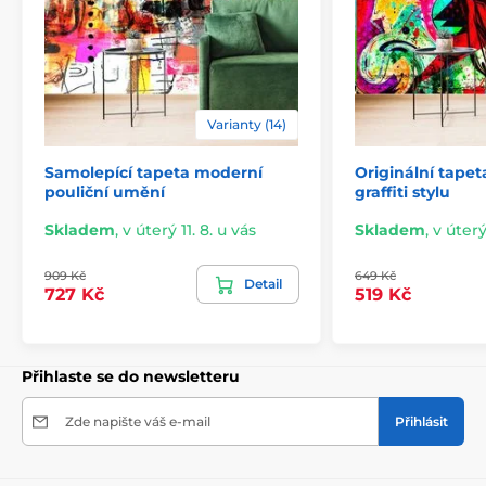
2) Fototapety s úpravou motivu dle rozměru
Varianty (14)
U variant vysokých 270 cm je motiv přizpůsoben
Samolepící tapeta moderní
Originální tapet
konkrétním rozměrům, což může znamenat jeho
pouliční umění
graffiti stylu
mírné oříznutí. Po kliknutí na požadovanou velikost na
e-shopu si můžete prohlédnout přesný náhled. I tyto
Skladem
,
v úterý 11. 8. u vás
Skladem
,
v úterý
tapety se skládají z 49 cm širokých pásů.
909 Kč
649 Kč
Rozměry (v cm): 147x270
(3 pruhy),
196x270
(4 pruhy),
Detail
727 Kč
519 Kč
245x270
(5 pruhů)
, 294x270
(6 pruhů)
Přihlaste se do newsletteru
Zde napište váš e-mail
Přihlásit