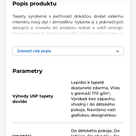
Popis produktu
Tapety vyrobené s pečlivostí dokážou dodat vašemu
interiéru nový styl i atmosféru. Vyberte si z jedinečných
designů a vnesete do prostoru radost a svěží energii.
Pomocí tapet si snadno vytvoříte útulné místo, kam se
budete s chutí vracet.
Špičkové tiskové provedení
Zobrazit celý popis
Fototapety nabízejí rozmanité motivy, pestrou
kombinaci barev a tvarů, které se spolu snoubí v
Parametry
poutavý a dominantní prvek každé místnosti. Tapety
jsou tištěny na kvalitní vlies s jemnou strukturou a
Lepidlo k tapetě
2
gramáží až 170 g/m
. Díky moderní UV-led inkoustové
dostanete zdarma
,
Vlies
technologii vynikají výbornou odolností a barevnou
s gramáží 170 g/m²
,
stálostí.
Výhody USP tapety
Výrobek bez zápachu,
dovido
vhodný i do dětského
pokoje
,
Navrženo naší
grafickou designérkou
Rozměr tapety v roli (šířka x výška v cm)
Role tapety obsahuje opakující se vzor, který na sebe
Do dětského pokoje
,
Do
plynule navazuje. Každá role má rozměr
49x1000 cm
.