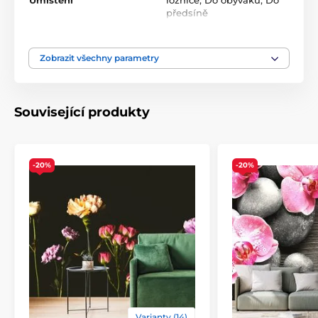
Umístění
ložnice
,
Do obýváku
,
Do
předsíně
Barva
Modrá
,
Šedá
Zobrazit všechny parametry
Technologie tapet
Omyvatelné
,
Vliesové
Související produkty
-20%
-20%
Ekologické a bezpečné řešení
Použitá tisková technologie je šetrná k životnímu
prostředí. Tapety můžete bez obav umístit do
kteréhokoli pokoje. Barvy použité při výrobě splňují
přísné ekologické normy a pyšní se certifikacemi VOC a
GREENGUARD GOLD.
Varianty (14)