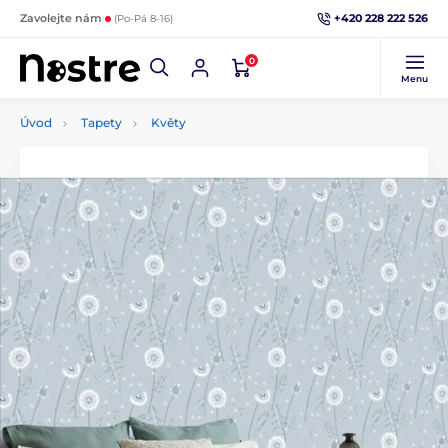
+420 228 222 526
Zavolejte nám
(Po-Pá 8-16)
0
Menu
Úvod
Tapety
Květy