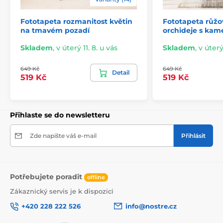
Fototapeta rozmanitost květin
Fototapeta růžo
na tmavém pozadí
orchideje s kam
Skladem
,
v úterý 11. 8. u vás
Skladem
,
v úterý
649 Kč
649 Kč
Detail
519 Kč
519 Kč
Přihlaste se do newsletteru
Bezpečné zabalení
Zde napište váš e-mail
Přihlásit
Vybraná tapeta je po vytištění srolována, zajištěna
papírovými páskami a pečlivě zabalena do ochranné
fólie. Celý produkt je následně vložen do pevné
kartonové krabice, která chrání tapetu během dopravy.
Potřebujete poradit
offline
Součástí balení je také praktický návod a jako bonus od
nás obdržíte lepidlo zdarma.
Zákaznický servis je k dispozici
+420 228 222 526
info@nostre.cz
Stáhnout návod