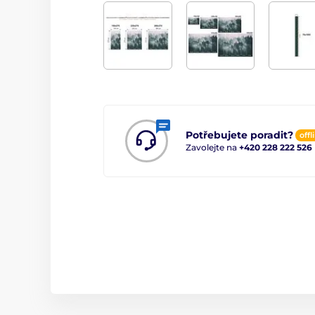
Potřebujete poradit?
offl
Zavolejte na
+420 228 222 526