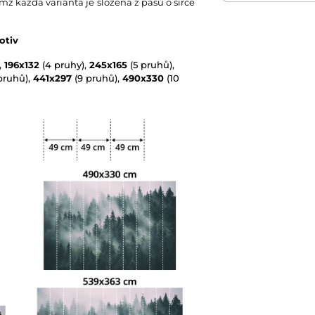
emž každá varianta je složena z pásů o šířce
Technologie tapet
otiv
,
196x132
(4 pruhy),
245x165
(5 pruhů),
pruhů),
441x297
(9 pruhů),
490x330
(10