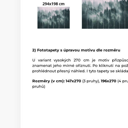
2) Fototapety s úpravou motivu dle rozměru
U variant vysokých 270 cm je motiv přizpů
znamenat jeho mírné oříznutí. Po kliknutí na po
prohlédnout přesný náhled. I tyto tapety se skláda
Rozměry (v cm): 147x270
(3 pruhy),
196x270
(4 pr
pruhů)