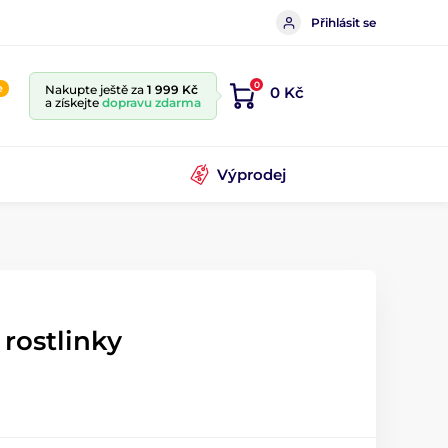
Přihlásit se
0
e
Nakupte ještě za
1 999 Kč
0 Kč
a získejte
dopravu zdarma
Výprodej
rostlinky