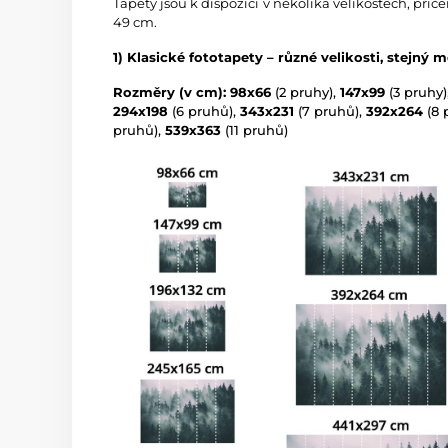
Tapety jsou k dispozici v několika velikostech, přič
49 cm.
1) Klasické fototapety – různé velikosti, stejný m
Rozměry (v cm): 98x66
(2 pruhy),
147x99
(3 pruhy)
294x198
(6 pruhů),
343x231
(7 pruhů),
392x264
(8 
pruhů),
539x363
(11 pruhů)