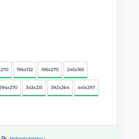
x270
196x132
196x270
245x165
294x270
343x231
392x264
441x297
Možnosti dopravy ›