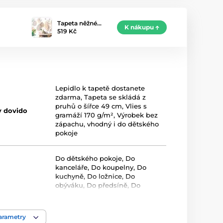
Tapeta něžné…
K nákupu
519 Kč
Lepidlo k tapetě dostanete
zdarma
,
Tapeta se skládá z
pruhů o šířce 49 cm
,
Vlies s
y dovido
gramáží 170 g/m²
,
Výrobek bez
zápachu, vhodný i do dětského
pokoje
Do dětského pokoje
,
Do
kanceláře
,
Do koupelny
,
Do
kuchyně
,
Do ložnice
,
Do
obýváku
,
Do předsíně
,
Do
studentského pokoje
parametry
Béžová
,
Bílá