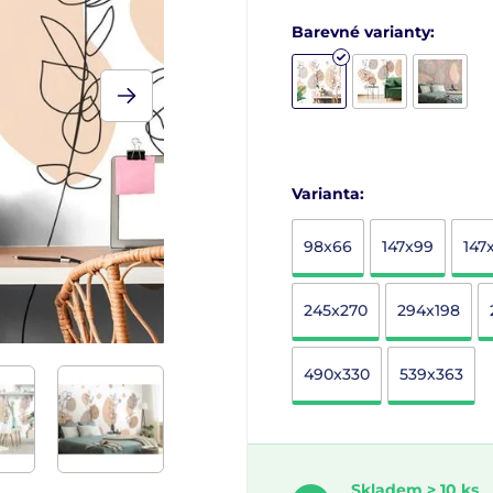
Barevné varianty:
Varianta:
98x66
147x99
147
245x270
294x198
490x330
539x363
Skladem > 10 ks