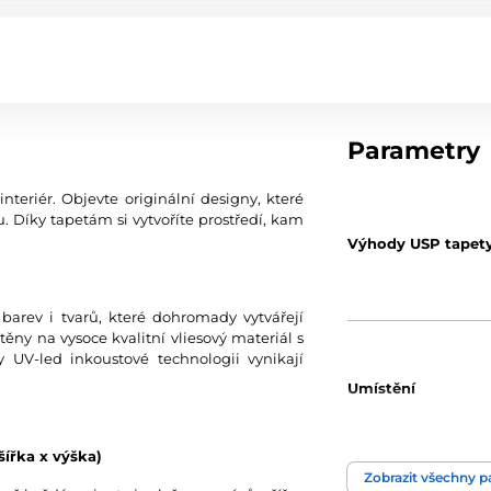
Parametry
teriér. Objevte originální designy, které
 Díky tapetám si vytvoříte prostředí, kam
Výhody USP tapet
 barev i tvarů, které dohromady vytvářejí
štěny na vysoce kvalitní vliesový materiál s
y UV-led inkoustové technologii vynikají
Umístění
šířka x výška)
Zobrazit všechny 
Barva