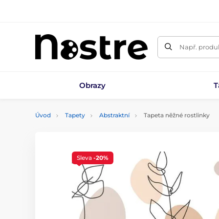
Např. produk
Obrazy
T
Úvod
Tapety
Abstraktní
Tapeta něžné rostlinky
Sleva
-20%