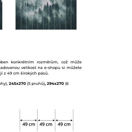
soben konkrétním rozměrům, což může
žadovanou velikost na e-shopu si můžete
jí z 49 cm širokých pásů.
uhy),
245x270
(5 pruhů)
, 294x270
(6