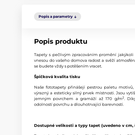
Popis a parametry
Popis produktu
Tapety s pečlivým zpracováním promění jakýkoli in
vnesou do vašeho domova radost a svěží atmosféru.
se budete vždy s potěšením vracet.
Špičková kvalita tisku
Naše fototapety přinášejí pestrou paletu motivů,
výrazný a esteticky silný prvek místnosti. Jsou vyti
2
jemným povrchem a gramáží až 170 g/m
. Dík
odolností povrchu a dlouhotrvající barevností.
Dostupné velikosti a typy tapet (uvedeno v cm, 