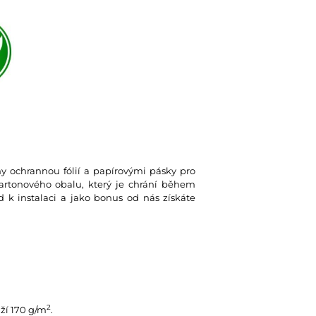
eny ochrannou fólií a papírovými pásky pro
kartonového obalu, který je chrání během
d k instalaci a jako bonus od nás získáte
2
ží 170 g/m
.