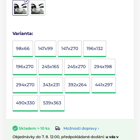
Varianta:
98x66
147x99
147x270
196x132
196x270
245x165
245x270
294x198
294x270
343x231
392x264
441x297
490x330
539x363
Možnosti dopravy ›
Skladem > 10 ks
Objednávky do 7. 8. 12:00, předpokládané dodání:
u vás v