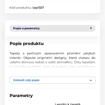
Kód produktu:
tap1557
Popis a parametry
Popis produktu
Tapety s pečlivým zpracováním promění jakýkoli
interiér. Objevte originální designy, které vnesou do
vašeho domova radost a svěží atmosféru. Díky tapetám
si vytvoříte prostředí, kam se budete vždy s potěšením
vracet.
Špičková kvalita tisku
Zobrazit celý popis
Naše fototapety přinášejí pestrou paletu motivů, barev i
tvarů, které dohromady vytvářejí výrazný a esteticky
Parametry
silný prvek místnosti. Jsou vytištěny na vysoce kvalitní
vliesový materiál s jemným povrchem a gramáží až 170
Lepidlo k tapetě
2