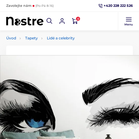
+420 228 222 526
Zavolejte nám
(Po-Pá 8-16)
0
Menu
Úvod
Tapety
Lidé a celebrity