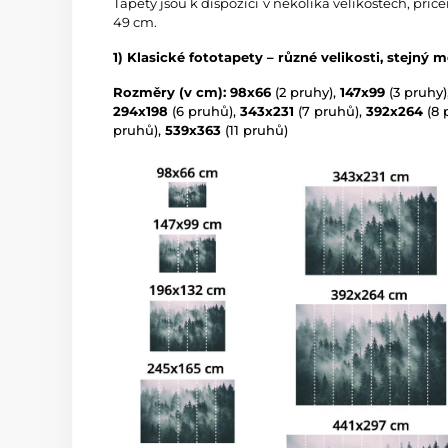
Tapety jsou k dispozici v několika velikostech, přič
49 cm.
1) Klasické fototapety – různé velikosti, stejný m
Rozměry (v cm): 98x66
(2 pruhy),
147x99
(3 pruhy)
294x198
(6 pruhů),
343x231
(7 pruhů),
392x264
(8 
pruhů),
539x363
(11 pruhů)