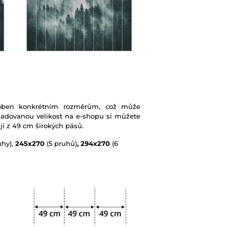
soben konkrétním rozměrům, což může
žadovanou velikost na e-shopu si můžete
jí z 49 cm širokých pásů.
uhy),
245x270
(5 pruhů)
, 294x270
(6