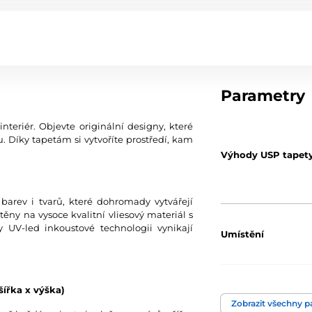
Parametry
teriér. Objevte originální designy, které
 Díky tapetám si vytvoříte prostředí, kam
Výhody USP tapet
 barev i tvarů, které dohromady vytvářejí
štěny na vysoce kvalitní vliesový materiál s
y UV-led inkoustové technologii vynikají
Umístění
Barva
šířka x výška)
Zobrazit všechny 