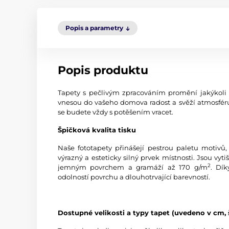
Popis a parametry
Popis produktu
Tapety s pečlivým zpracováním promění jakýkoli in
vnesou do vašeho domova radost a svěží atmosféru.
se budete vždy s potěšením vracet.
Špičková kvalita tisku
Naše fototapety přinášejí pestrou paletu motivů,
výrazný a esteticky silný prvek místnosti. Jsou vyti
2
jemným povrchem a gramáží až 170 g/m
. Dík
odolností povrchu a dlouhotrvající barevností.
Dostupné velikosti a typy tapet (uvedeno v cm, 