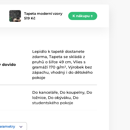
Tapeta moderní vzory
K nákupu
519 Kč
Lepidlo k tapetě dostanete
zdarma
,
Tapeta se skládá z
pruhů o šířce 49 cm
,
Vlies s
y dovido
gramáží 170 g/m²
,
Výrobek bez
zápachu, vhodný i do dětského
pokoje
Do kanceláře
,
Do koupelny
,
Do
ložnice
,
Do obýváku
,
Do
studentského pokoje
Černá
parametry