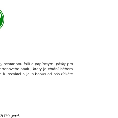
eny ochrannou fólií a papírovými pásky pro
kartonového obalu, který je chrání během
d k instalaci a jako bonus od nás získáte
2
ží 170 g/m
.