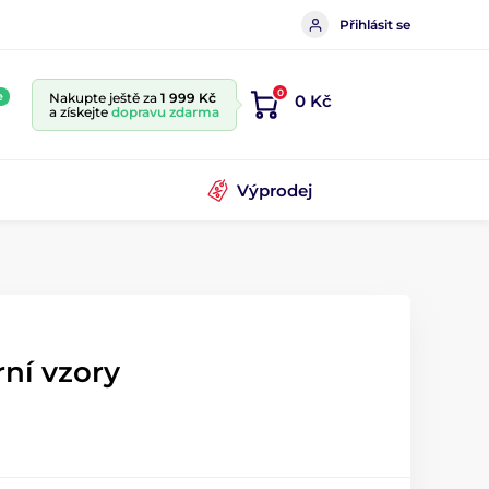
Přihlásit se
0
e
Nakupte ještě za
1 999 Kč
0 Kč
a získejte
dopravu zdarma
Výprodej
ní vzory