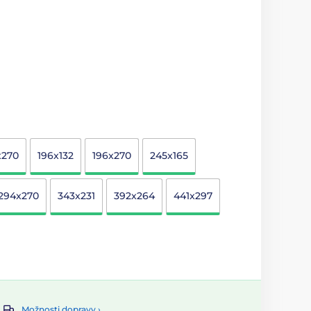
x270
196x132
196x270
245x165
294x270
343x231
392x264
441x297
Možnosti dopravy ›