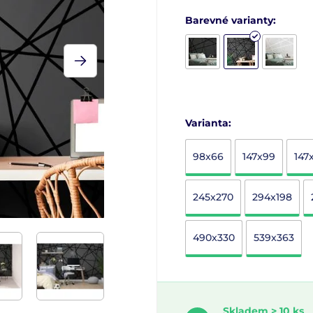
Barevné varianty:
Varianta:
98x66
147x99
147
245x270
294x198
490x330
539x363
Skladem > 10 ks