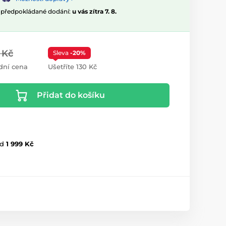
, předpokládané dodání:
u vás zítra 7. 8.
 Kč
Sleva
-20%
dní cena
Ušetříte 130 Kč
Přidat do košíku
d
1 999 Kč