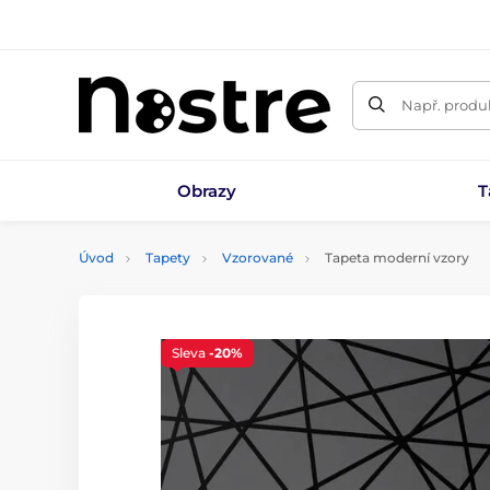
Např. produk
Obrazy
T
Úvod
Tapety
Vzorované
Tapeta moderní vzory
Sleva
-20%