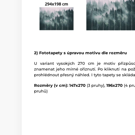
2) Fototapety s úpravou motivu dle rozměru
U variant vysokých 270 cm je motiv přizpů
znamenat jeho mírné oříznutí. Po kliknutí na po
prohlédnout přesný náhled. I tyto tapety se skláda
Rozměry (v cm): 147x270
(3 pruhy),
196x270
(4 pr
pruhů)