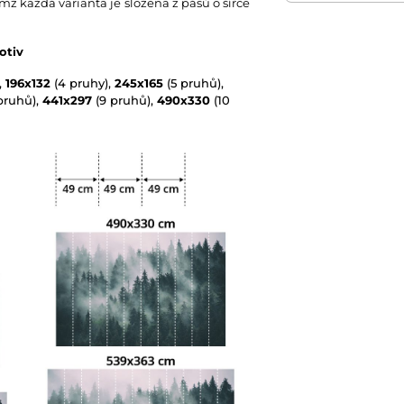
emž každá varianta je složena z pásů o šířce
Technologie tapet
otiv
,
196x132
(4 pruhy),
245x165
(5 pruhů),
pruhů),
441x297
(9 pruhů),
490x330
(10