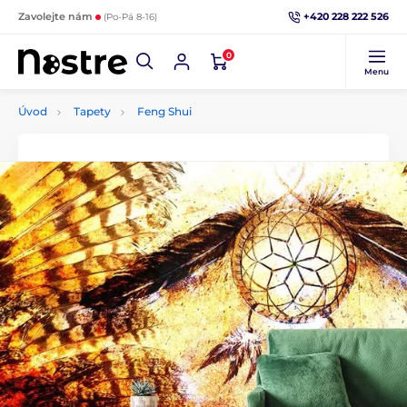
+420 228 222 526
Zavolejte nám
(Po-Pá 8-16)
0
Menu
Úvod
Tapety
Feng Shui