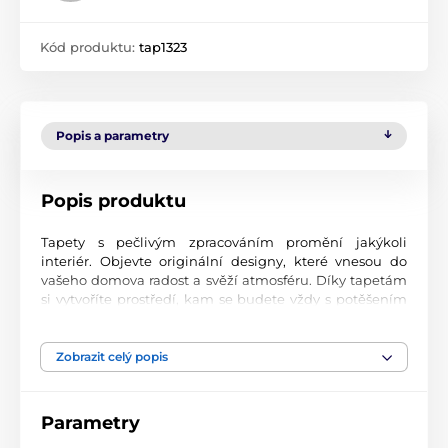
Kód produktu:
tap1323
Popis a parametry
Popis produktu
Tapety s pečlivým zpracováním promění jakýkoli
interiér. Objevte originální designy, které vnesou do
vašeho domova radost a svěží atmosféru. Díky tapetám
si vytvoříte prostředí, kam se budete vždy s potěšením
vracet.
Špičková kvalita tisku
Zobrazit celý popis
Naše fototapety přinášejí pestrou paletu motivů, barev i
tvarů, které dohromady vytvářejí výrazný a esteticky
Parametry
silný prvek místnosti. Jsou vytištěny na vysoce kvalitní
vliesový materiál s jemným povrchem a gramáží až 170