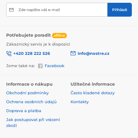
Zde napište váš e-mail
Přihlásit
Potřebujete poradit
offline
Zákaznický servis je k dispozici
+420 228 222 526
info@nostre.cz
Ekologické řešení pro každý interiér
Jsme také na:
Facebook
Použitá tisková metoda je šetrná k životnímu prostředí,
a proto se nemusíte obávat umístit tapetu i do citlivých
prostor. Barvy splňují přísné normy a pyšní se certifikací
Informace o nákupu
Užitečné informace
VOC i GREENGUARD GOLD, která potvrzuje jejich
Obchodní podmínky
Často kladené dotazy
zdravotní nezávadnost.
Ochrana osobních údajů
Kontakty
Doprava a platba
Jak postupovat při vrácení
zboží