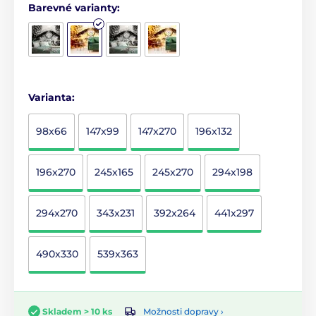
Barevné varianty:
Varianta:
98x66
147x99
147x270
196x132
196x270
245x165
245x270
294x198
294x270
343x231
392x264
441x297
490x330
539x363
Možnosti dopravy ›
Skladem > 10 ks