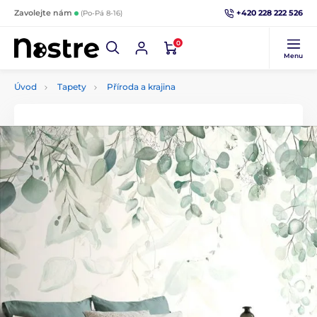
+420 228 222 526
Zavolejte nám
(Po-Pá 8-16)
0
Menu
Úvod
Tapety
Příroda a krajina