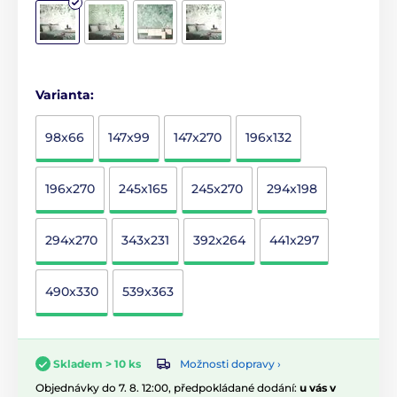
Varianta:
98x66
147x99
147x270
196x132
196x270
245x165
245x270
294x198
294x270
343x231
392x264
441x297
490x330
539x363
Možnosti dopravy ›
Skladem > 10 ks
Objednávky do 7. 8. 12:00, předpokládané dodání:
u vás v