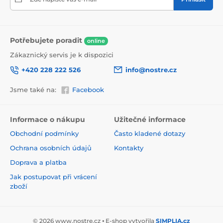
Potřebujete poradit
online
Zákaznický servis je k dispozici
+420 228 222 526
info@nostre.cz
Jsme také na:
Facebook
Ekologické řešení pro každý interiér
Použitá tisková metoda je šetrná k životnímu prostředí,
a proto se nemusíte obávat umístit tapetu i do citlivých
Informace o nákupu
Užitečné informace
prostor. Barvy splňují přísné normy a pyšní se certifikací
Obchodní podmínky
Často kladené dotazy
VOC i GREENGUARD GOLD, která potvrzuje jejich
zdravotní nezávadnost.
Ochrana osobních údajů
Kontakty
Doprava a platba
Jak postupovat při vrácení
zboží
© 2026 www.nostre.cz ⦁ E-shop vytvořila
SIMPLIA.cz