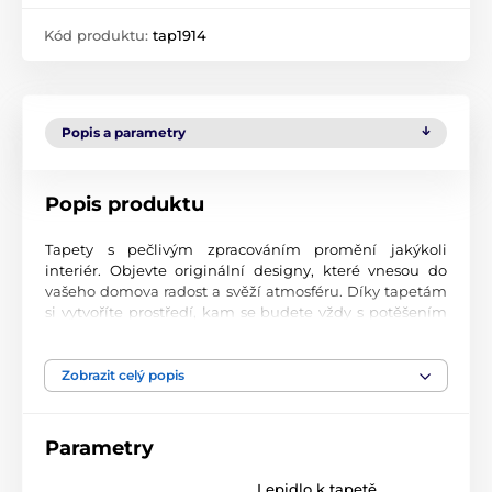
Kód produktu:
tap1914
Popis a parametry
Popis produktu
Tapety s pečlivým zpracováním promění jakýkoli
interiér. Objevte originální designy, které vnesou do
vašeho domova radost a svěží atmosféru. Díky tapetám
si vytvoříte prostředí, kam se budete vždy s potěšením
vracet.
Špičková kvalita tisku
Zobrazit celý popis
Naše fototapety přinášejí pestrou paletu motivů, barev i
tvarů, které dohromady vytvářejí výrazný a esteticky
Parametry
silný prvek místnosti. Jsou vytištěny na vysoce kvalitní
vliesový materiál s jemným povrchem a gramáží až 170
Lepidlo k tapetě
2