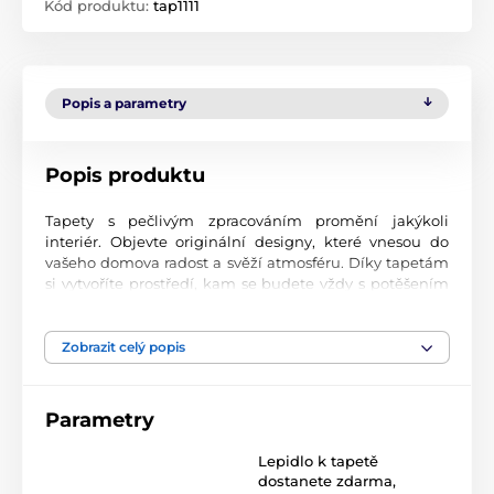
Kód produktu:
tap1111
Popis a parametry
Popis produktu
Tapety s pečlivým zpracováním promění jakýkoli
interiér. Objevte originální designy, které vnesou do
vašeho domova radost a svěží atmosféru. Díky tapetám
si vytvoříte prostředí, kam se budete vždy s potěšením
vracet.
Špičková kvalita tisku
Zobrazit celý popis
Naše fototapety přinášejí pestrou paletu motivů, barev i
tvarů, které dohromady vytvářejí výrazný a esteticky
Parametry
silný prvek místnosti. Jsou vytištěny na vysoce kvalitní
vliesový materiál s jemným povrchem a gramáží až 170
Lepidlo k tapetě
2
g/m
. Díky UV-led inkoustové technologii vynikají
dostanete zdarma
,
odolností povrchu a dlouhotrvající barevností.