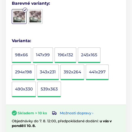
Barevné varianty:
Varianta:
98x66
147x99
196x132
245x165
294x198
343x231
392x264
441x297
490x330
539x363
Možnosti dopravy ›
Skladem > 10 ks
Objednávky do 7. 8. 12:00, předpokládané dodání:
u vás v
pondělí 10. 8.