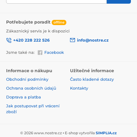
Potřebujete poradit
offline
Zákaznický servis je k dispozici
+420 228 222 526
info@nostre.cz
Ekologické řešení pro každý interiér
Jsme také na:
Facebook
Použitá tisková metoda je šetrná k životnímu prostředí,
a proto se nemusíte obávat umístit tapetu i do citlivých
prostor. Barvy splňují přísné normy a pyšní se certifikací
Informace o nákupu
Užitečné informace
VOC i GREENGUARD GOLD, která potvrzuje jejich
Obchodní podmínky
Často kladené dotazy
zdravotní nezávadnost.
Ochrana osobních údajů
Kontakty
Doprava a platba
Jak postupovat při vrácení
zboží
© 2026 www.nostre.cz ⦁ E-shop vytvořila
SIMPLIA.cz