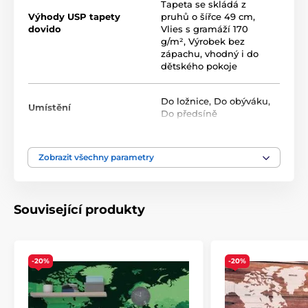
Tapeta se skládá z
Výhody USP tapety
pruhů o šířce 49 cm
,
dovido
Vlies s gramáží 170
g/m²
,
Výrobek bez
Dostupné velikosti a typy tapet (uvedeno v cm,
zápachu, vhodný i do
šířka x výška)
dětského pokoje
Tapety jsou k dispozici v několika velikostech, přičemž
každá varianta je složena z pásů o šířce 49 cm.
Do ložnice
,
Do obýváku
,
Umístění
Do předsíně
1) Klasické fototapety – různé velikosti, stejný motiv
Rozměry (v cm): 98x66
(2 pruhy),
147x99
(3 pruhy),
Barva
Fialová
,
Hnědá
196x132
(4 pruhy),
245x165
(5 pruhů),
294x198
(6
Zobrazit všechny parametry
pruhů),
343x231
(7 pruhů),
392x264
(8 pruhů),
441x297
(9 pruhů),
490x330
(10 pruhů),
539x363
(11 pruhů)
Technologie tapet
Omyvatelné
,
Vliesové
Související produkty
-20%
-20%