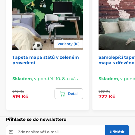
2) Fototapety s úpravou motivu dle rozměru
Varianty (10)
U variant vysokých 270 cm je motiv přizpůsoben
Tapeta mapa států v zeleném
Samolepící tap
konkrétním rozměrům, což může znamenat jeho
provedení
mapa s dřevěno
mírné oříznutí. Po kliknutí na požadovanou velikost na
e-shopu si můžete prohlédnout přesný náhled. I tyto
tapety se skládají z 49 cm širokých pásů.
Skladem
,
v pondělí 10. 8. u vás
Skladem
,
v pondě
Rozměry (v cm): 147x270
(3 pruhy),
196x270
(4 pruhy),
649 Kč
909 Kč
245x270
(5 pruhů)
, 294x270
(6 pruhů)
Detail
519 Kč
727 Kč
Přihlaste se do newsletteru
Zde napište váš e-mail
Přihlásit