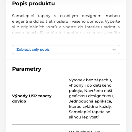
Popis produktu
Samolepicí tapety s osobitým designem mohou
elegantně doladit atmosféru i vašeho domova. Vyberte
si z originálních vzorů a vneste do interiéru radost a
nový nádech. Díky těmto tapetám si snadno vytvoříte
prostor, ve kterém se budete cítit skvěle.
Precizní tisková kvalita
Zobrazit celý popis
Tapety se tisknou na prvotřídní materiál s jemnou
texturou a matným finišem. Moderní UV-led
Parametry
technologie nanáší potisk na fólii o tloušťce 90 µm.
Tapety neobsahují PVC a jsou opatřeny kvalitním
Výrobek bez zápachu,
akrylovým lepidlem s vysokou přilnavostí, které zajišťuje
vhodný i do dětského
dokonalé uchycení. Díky technologii tisku jsou velmi
pokoje
,
Navrženo naší
odolné a barevně stálé.
Výhody USP tapety
grafickou designérkou
,
dovido
Jednoduchá aplikace,
kterou zvládne každý
,
Samolepící tapeta se
Rozměr tapety v roli (šířka x výška v cm):
silnou lepivostí
Roli tvoří opakující se vzor, který na sebe navazuje bez
viditelných přechodů. Standardní rozměr jedné role