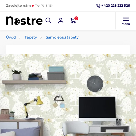
+420 228 222 526
Zavolejte nám
(Po-Pá 8-16)
0
Menu
Úvod
Tapety
Samolepicí tapety