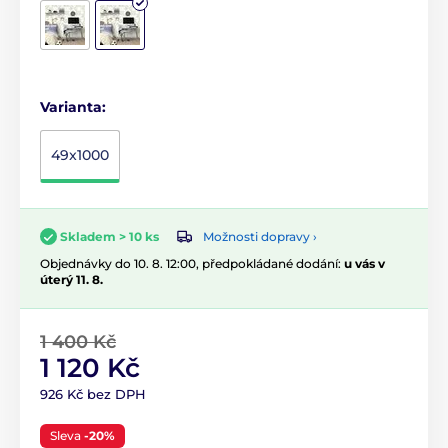
Varianta:
49x1000
Možnosti dopravy ›
Skladem > 10 ks
Objednávky do 10. 8. 12:00, předpokládané dodání:
u vás v
úterý 11. 8.
1 400 Kč
1 120 Kč
926 Kč bez DPH
Sleva
-20%