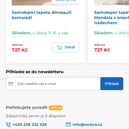
Samolepící tapeta dinosauří
Samolepící tape
kamarádi
Mandala s orien
nádechem
Skladem
,
v úterý 11. 8. u vás
Skladem
,
v úterý
909 Kč
909 Kč
Detail
727 Kč
727 Kč
Přihlaste se do newsletteru
Snadná a rychlá instalace
Zde napište váš e-mail
Přihlásit
Před aplikací se ujistěte, že je stěna hladká, čistá a
zbavená mastnoty i prachu. Pro ideální výsledek
doporučujeme povrch napenetrovat. Díky vysoké
lepivosti a pružnosti tapet je jejich lepení snadné a
Potřebujete poradit
zvládne ho každý. Odstranění tapety je rovněž
offline
jednoduché. V případě potřeby můžete využít náš
Zákaznický servis je k dispozici
podrobný návod.
+420 228 222 526
info@nostre.cz
Stáhnout návod