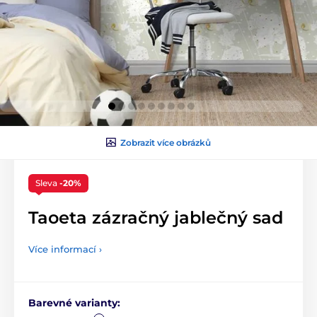
Zobrazit více obrázků
Sleva
-20%
Taoeta zázračný jablečný sad
Více informací ›
Barevné varianty: