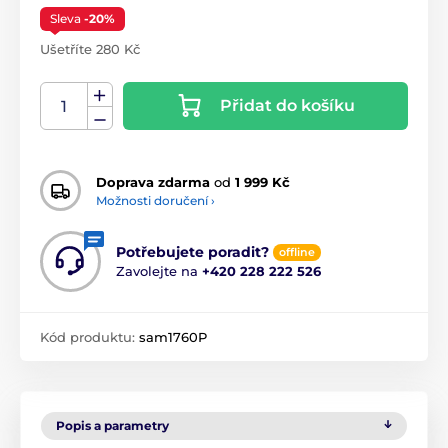
Sleva
-20%
Ušetříte 280 Kč
Přidat do košíku
Doprava zdarma
od
1 999 Kč
Možnosti doručení ›
Potřebujete poradit?
offline
Zavolejte na
+420 228 222 526
Kód produktu:
sam1760P
Popis a parametry