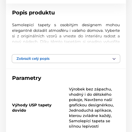
Popis produktu
Samolepicí tapety s osobitým designem mohou
elegantně doladit atmosféru i vašeho domova. Vyberte
si z originálních vzorů a vneste do interiéru radost a
nový nádech. Díky těmto tapetám si snadno vytvoříte
prostor, ve kterém se budete cítit skvěle.
Precizní tisková kvalita
Zobrazit celý popis
Tapety se tisknou na prvotřídní materiál s jemnou
texturou a matným finišem. Moderní UV-led
Parametry
technologie nanáší potisk na fólii o tloušťce 90 µm.
Tapety neobsahují PVC a jsou opatřeny kvalitním
Výrobek bez zápachu,
akrylovým lepidlem s vysokou přilnavostí, které zajišťuje
vhodný i do dětského
dokonalé uchycení. Díky technologii tisku jsou velmi
pokoje
,
Navrženo naší
odolné a barevně stálé.
Výhody USP tapety
grafickou designérkou
,
dovido
Jednoduchá aplikace,
kterou zvládne každý
,
Samolepící tapeta se
Rozměr tapety v roli (šířka x výška v cm):
silnou lepivostí