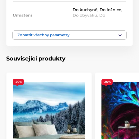
Roli tvoří opakující se vzor, který na sebe navazuje bez
viditelných přechodů. Standardní rozměr jedné role
Do kuchyně
,
Do ložnice
,
je
49x1000 cm
.
Umístění
Do obýváku
,
Do
předsíně
Zobrazit všechny parametry
Barva
Bílá
,
Zelená
Technologie tapet
Omyvatelné
,
Samolepící
Související produkty
-20%
-20%
Ekologické a zdravotně nezávadné
Použitá technologie je šetrná k životnímu prostředí, což
zajišťuje bezpečnost použití v jakékoli místnosti.
Použité barvy splňují přísné normy chemické
bezpečnosti a mají certifikace VOC a GREENGUARD
GOLD. Naše samolepicí tapety navíc neobsahují PVC a