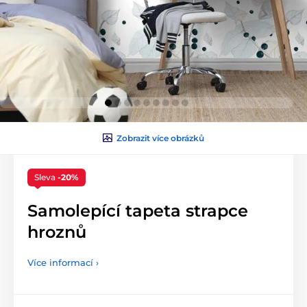
Zobrazit více obrázků
Sleva
-20%
Samolepící tapeta strapce
hroznů
Více informací ›