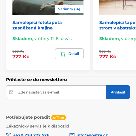
lepidlo je založeno na vodní bázi.
Varianty (14)
Samolepící fototapeta
Samolepící tap
zasněžená krajina
strom v abstrak
Skladem
,
v úterý 11. 8. u vás
Skladem
,
v úterý
909 Kč
909 Kč
Detail
727 Kč
727 Kč
Přihlaste se do newsletteru
Snadná a rychlá instalace
Zde napište váš e-mail
Přihlásit
Před aplikací se ujistěte, že je stěna hladká, čistá a
zbavená mastnoty i prachu. Pro ideální výsledek
doporučujeme povrch napenetrovat. Díky vysoké
Potřebujete poradit
lepivosti a pružnosti tapet je jejich lepení snadné a
offline
zvládne ho každý. Odstranění tapety je rovněž
Zákaznický servis je k dispozici
jednoduché. V případě potřeby můžete využít náš
podrobný návod.
+420 228 222 526
info@nostre.cz