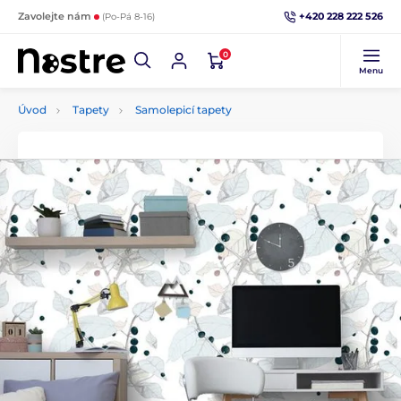
+420 228 222 526
Zavolejte nám
(Po-Pá 8-16)
0
Menu
Úvod
Tapety
Samolepicí tapety