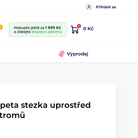
Přihlásit se
0
e
Nakupte ještě za
1 999 Kč
0 Kč
a získejte
dopravu zdarma
Výprodej
peta stezka uprostřed
stromů