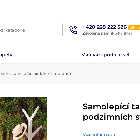
+420 228 222 526
offlin
t, kategorie
Zavolejte nám
(Po-Pá 8-16)
apety
Malování podle čísel
 stezka uprostřed podzimních stromů
Samolepící ta
podzimních 
Více informací ›