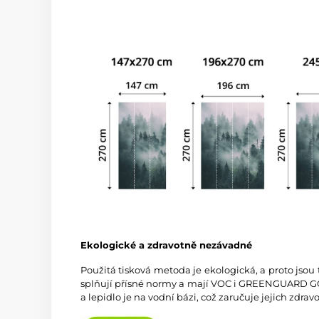
Ekologické a zdravotně nezávadné
Použitá tisková metoda je ekologická, a proto jsou
splňují přísné normy a mají VOC i GREENGUARD GOL
a lepidlo je na vodní bázi, což zaručuje jejich zdra