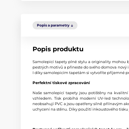
Popis a parametry
Popis produktu
Samolepicí tapety plné stylu a originality mohou b
pestrých motivů a přineste do svého domova nový i
I díky samolepicím tapetám si vytvoříte příjemné pr
Perfektní tiskové zpracování
Naše samolepicí tapety jsou potištěny na kvali
vzhledem. Tisk probíhá moderní UV-led technologi
neobsahují PVC a jsou opatřeny silně přilnavým akr
uchycení na stěnu. Díky použití inkoustového tisku 