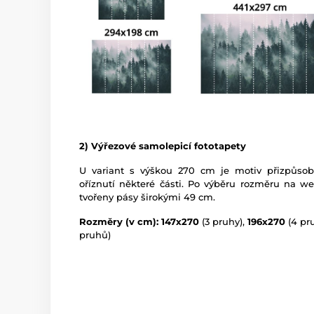
2) Výřezové samolepicí fototapety
U variant s výškou 270 cm je motiv přizpůso
oříznutí některé části. Po výběru rozměru na w
tvořeny pásy širokými 49 cm.
Rozměry (v cm): 147x270
(3 pruhy),
196x270
(4 pr
pruhů)