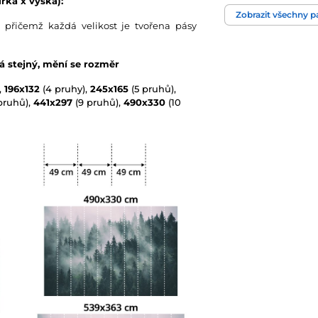
řka x výška):
Barva
Zobrazit všechny 
 přičemž každá velikost je tvořena pásy
Technologie tapet
vá stejný, mění se rozměr
,
196x132
(4 pruhy),
245x165
(5 pruhů),
pruhů),
441x297
(9 pruhů),
490x330
(10