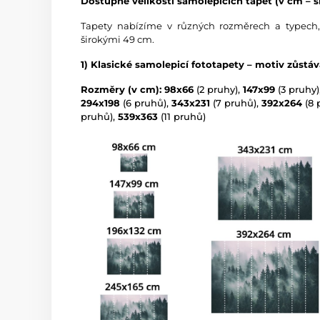
Dostupné velikosti samolepicích tapet (v cm – ší
Tapety nabízíme v různých rozměrech a typech,
širokými 49 cm.
1) Klasické samolepicí fototapety – motiv zůstá
Rozměry (v cm): 98x66
(2 pruhy),
147x99
(3 pruhy)
294x198
(6 pruhů),
343x231
(7 pruhů),
392x264
(8 
pruhů),
539x363
(11 pruhů)