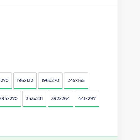
x270
196x132
196x270
245x165
294x270
343x231
392x264
441x297