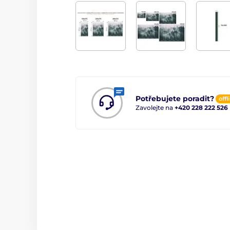
Potřebujete poradit?
offl
Zavolejte na
+420 228 222 526