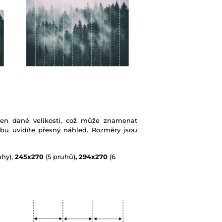
ben dané velikosti, což může znamenat
ebu uvidíte přesný náhled. Rozměry jsou
uhy),
245x270
(5 pruhů)
, 294x270
(6