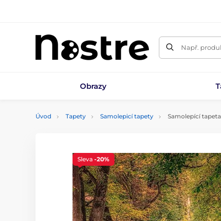
Např. produk
Obrazy
T
Úvod
Tapety
Samolepicí tapety
Samolepící tapeta
Sleva
-20%