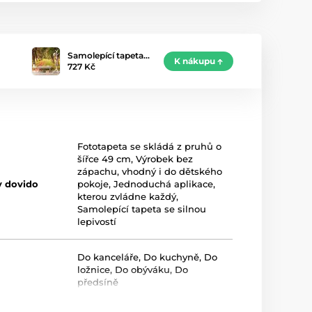
Samolepící tapeta…
K nákupu
727 Kč
Fototapeta se skládá z pruhů o
šířce 49 cm
,
Výrobek bez
zápachu, vhodný i do dětského
y dovido
pokoje
,
Jednoduchá aplikace,
kterou zvládne každý
,
Samolepící tapeta se silnou
lepivostí
Do kanceláře
,
Do kuchyně
,
Do
ložnice
,
Do obýváku
,
Do
předsíně