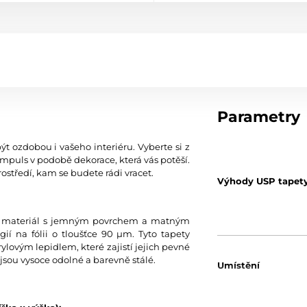
Parametry
ýt ozdobou i vašeho interiéru. Vyberte si z
mpuls v podobě dekorace, která vás potěší.
ostředí, kam se budete rádi vracet.
Výhody USP tapet
tní materiál s jemným povrchem a matným
í na fólii o tloušťce 90 µm. Tyto tapety
ylovým lepidlem, které zajistí jejich pevné
jsou vysoce odolné a barevně stálé.
Umístění