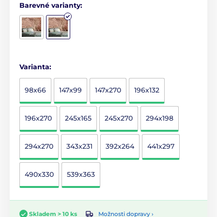
Barevné varianty:
Varianta:
98x66
147x99
147x270
196x132
196x270
245x165
245x270
294x198
294x270
343x231
392x264
441x297
490x330
539x363
Možnosti dopravy ›
Skladem > 10 ks