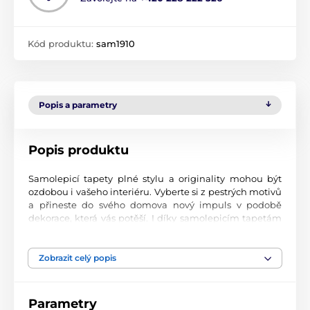
Kód produktu:
sam1910
Popis a parametry
Popis produktu
Samolepicí tapety plné stylu a originality mohou být
ozdobou i vašeho interiéru. Vyberte si z pestrých motivů
a přineste do svého domova nový impuls v podobě
dekorace, která vás potěší. I díky samolepicím tapetám
si vytvoříte příjemné prostředí, kam se budete rádi
vracet.
Zobrazit celý popis
Perfektní tiskové zpracování
Naše samolepicí tapety jsou potištěny na kvalitní
Parametry
materiál s jemným povrchem a matným vzhledem. Tisk