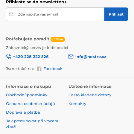
Přihlaste se do newsletteru
Zde napište váš e-mail
Přihlásit
Potřebujete poradit
offline
Zákaznický servis je k dispozici
+420 228 222 526
info@nostre.cz
Jsme také na:
Facebook
Ekologické a zdravotně nezávadné
Použitá tisková metoda je ekologická, a proto jsou
Informace o nákupu
Užitečné informace
tapety vhodné do jakékoli místnosti. Barvy splňují
Obchodní podmínky
Často kladené dotazy
přísné normy a mají VOC i GREENGUARD GOLD
certifikaci. Navíc jsou bez obsahu PVC a lepidlo je na
Ochrana osobních údajů
Kontakty
vodní bázi, což zaručuje jejich zdravotní nezávadnost.
Doprava a platba
Jak postupovat při vrácení
zboží