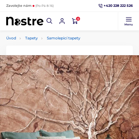
+420 228 222 526
Zavolejte nám
(Po-Pá 8-16)
0
Menu
Úvod
Tapety
Samolepicí tapety