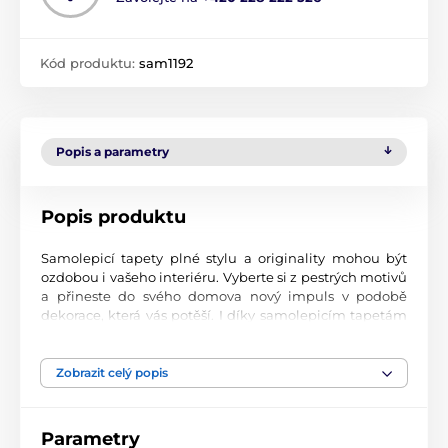
Kód produktu:
sam1192
Popis a parametry
Popis produktu
Samolepicí tapety plné stylu a originality mohou být
ozdobou i vašeho interiéru. Vyberte si z pestrých motivů
a přineste do svého domova nový impuls v podobě
dekorace, která vás potěší. I díky samolepicím tapetám
si vytvoříte příjemné prostředí, kam se budete rádi
vracet.
Zobrazit celý popis
Perfektní tiskové zpracování
Naše samolepicí tapety jsou potištěny na kvalitní
Parametry
materiál s jemným povrchem a matným vzhledem. Tisk