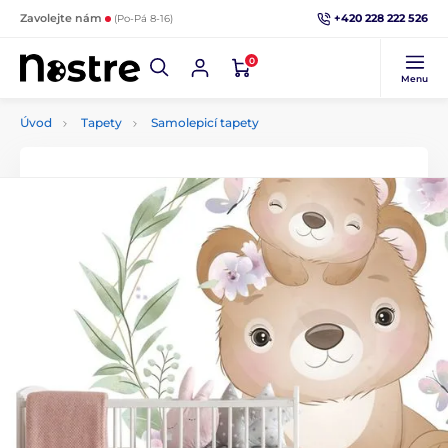
+420 228 222 526
Zavolejte nám
(Po-Pá 8-16)
0
Menu
Úvod
Tapety
Samolepicí tapety