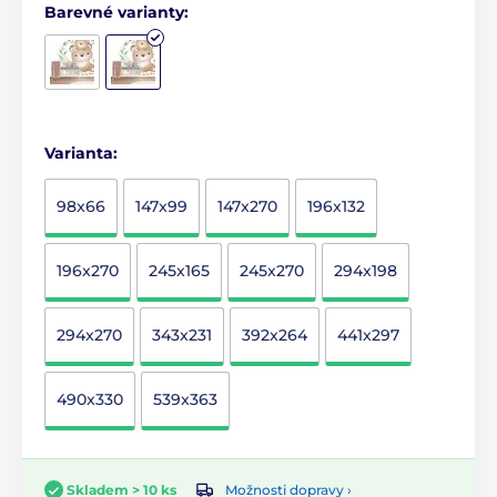
Barevné varianty:
Varianta:
98x66
147x99
147x270
196x132
196x270
245x165
245x270
294x198
294x270
343x231
392x264
441x297
490x330
539x363
Možnosti dopravy ›
Skladem > 10 ks