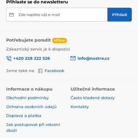
Přihlaste se do newsletteru
Zde napište váš e-mail
Přihlásit
Potřebujete poradit
offline
Zákaznický servis je k dispozici
+420 228 222 526
info@nostre.cz
Jsme také na:
Facebook
Ekologické a zdravotně nezávadné
Použitá tisková metoda je ekologická, a proto jsou
Informace o nákupu
Užitečné informace
tapety vhodné do jakékoli místnosti. Barvy splňují
Obchodní podmínky
Často kladené dotazy
přísné normy a mají VOC i GREENGUARD GOLD
certifikaci. Navíc jsou bez obsahu PVC a lepidlo je na
Ochrana osobních údajů
Kontakty
vodní bázi, což zaručuje jejich zdravotní nezávadnost.
Doprava a platba
Jak postupovat při vrácení
zboží