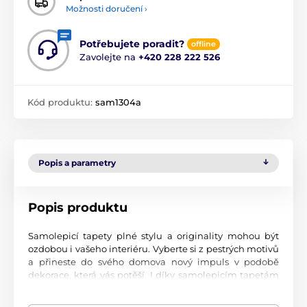
Možnosti doručení ›
Potřebujete poradit?
offline
Zavolejte na
+420 228 222 526
Kód produktu:
sam1304a
Popis a parametry
Popis produktu
Samolepicí tapety plné stylu a originality mohou být
ozdobou i vašeho interiéru. Vyberte si z pestrých motivů
a přineste do svého domova nový impuls v podobě
dekorace, která vás potěší. I díky samolepicím tapetám
si vytvoříte příjemné prostředí, kam se budete rádi
vracet.