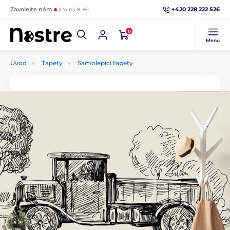
+420 228 222 526
Zavolejte nám
(Po-Pá 8-16)
0
Menu
Úvod
Tapety
Samolepicí tapety