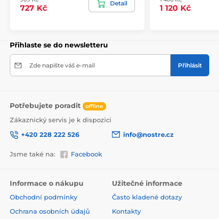
Detail
727 Kč
1 120 Kč
Rozměry (v cm): 147x270
(3 pruhy),
196x270
(4 pruhy),
245x270
(5 pruhů)
, 294x270
(6 pruhů)
Přihlaste se do newsletteru
Zde napište váš e-mail
Přihlásit
Potřebujete poradit
offline
Zákaznický servis je k dispozici
+420 228 222 526
info@nostre.cz
Jsme také na:
Facebook
Ekologické a zdravotně nezávadné
Použitá tisková metoda je ekologická, a proto jsou
Informace o nákupu
Užitečné informace
tapety vhodné do jakékoli místnosti. Barvy splňují
Obchodní podmínky
Často kladené dotazy
přísné normy a mají VOC i GREENGUARD GOLD
certifikaci. Navíc jsou bez obsahu PVC a lepidlo je na
Ochrana osobních údajů
Kontakty