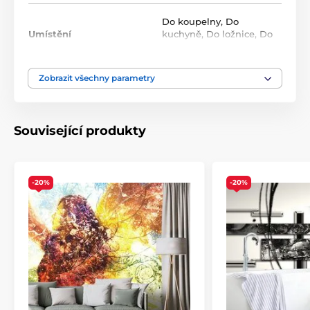
Roli tvoří opakující se vzor, který na sebe navazuje bez
viditelných přechodů. Standardní rozměr jedné role
Do koupelny
,
Do
je
49x1000 cm
.
Umístění
kuchyně
,
Do ložnice
,
Do
obýváku
,
Do předsíně
Zobrazit všechny parametry
Barva
Bílá
,
Zelená
Technologie tapet
Omyvatelné
,
Samolepící
Související produkty
-20%
-20%
Ekologické a zdravotně nezávadné
Použitá technologie je šetrná k životnímu prostředí, což
zajišťuje bezpečnost použití v jakékoli místnosti.
Použité barvy splňují přísné normy chemické
bezpečnosti a mají certifikace VOC a GREENGUARD
GOLD. Naše samolepicí tapety navíc neobsahují PVC a