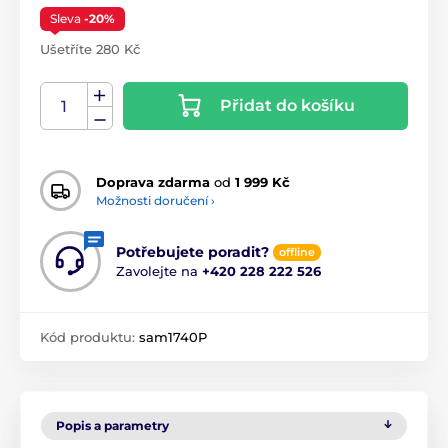
Sleva
-20%
Ušetříte 280 Kč
Přidat do košíku
Doprava zdarma
od
1 999 Kč
Možnosti doručení ›
Potřebujete poradit?
offline
Zavolejte na
+420 228 222 526
Kód produktu:
sam1740P
Popis a parametry