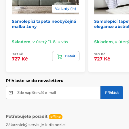
lepidlo je založeno na vodní bázi.
Varianty (14)
Samolepící tapeta neobyčejná
Samolepící tape
malba ženy
elegance abstra
Skladem
,
v úterý 11. 8. u vás
Skladem
,
v úterý
909 Kč
909 Kč
Detail
727 Kč
727 Kč
Přihlaste se do newsletteru
Snadná a rychlá instalace
Zde napište váš e-mail
Přihlásit
Před aplikací se ujistěte, že je stěna hladká, čistá a
zbavená mastnoty i prachu. Pro ideální výsledek
doporučujeme povrch napenetrovat. Díky vysoké
lepivosti a pružnosti tapet je jejich lepení snadné a
Potřebujete poradit
zvládne ho každý. Odstranění tapety je rovněž
offline
jednoduché. V případě potřeby můžete využít náš
Zákaznický servis je k dispozici
podrobný návod.