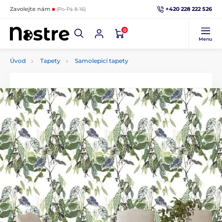
+420 228 222 526
Zavolejte nám
(Po-Pá 8-16)
0
Menu
Úvod
Tapety
Samolepicí tapety