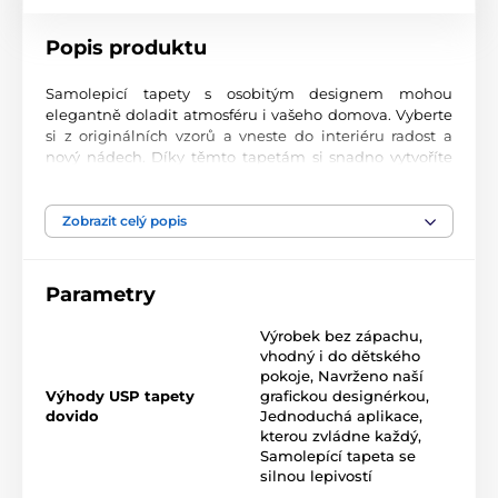
Popis produktu
Samolepicí tapety s osobitým designem mohou
elegantně doladit atmosféru i vašeho domova. Vyberte
si z originálních vzorů a vneste do interiéru radost a
nový nádech. Díky těmto tapetám si snadno vytvoříte
prostor, ve kterém se budete cítit skvěle.
Precizní tisková kvalita
Zobrazit celý popis
Tapety se tisknou na prvotřídní materiál s jemnou
texturou a matným finišem. Moderní UV-led
Parametry
technologie nanáší potisk na fólii o tloušťce 90 µm.
Tapety neobsahují PVC a jsou opatřeny kvalitním
Výrobek bez zápachu,
akrylovým lepidlem s vysokou přilnavostí, které zajišťuje
vhodný i do dětského
dokonalé uchycení. Díky technologii tisku jsou velmi
pokoje
,
Navrženo naší
odolné a barevně stálé.
Výhody USP tapety
grafickou designérkou
,
dovido
Jednoduchá aplikace,
kterou zvládne každý
,
Samolepící tapeta se
Rozměr tapety v roli (šířka x výška v cm):
silnou lepivostí