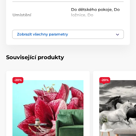
Roli tvoří opakující se vzor, který na sebe navazuje bez
viditelných přechodů. Standardní rozměr jedné role
Do dětského pokoje
,
Do
je
49x1000 cm
.
Umístění
ložnice
,
Do
studentského pokoje
Zobrazit všechny parametry
Barva
Modrá
,
Růžová
Technologie tapet
Omyvatelné
,
Samolepící
Související produkty
-20%
-20%
Ekologické a zdravotně nezávadné
Použitá technologie je šetrná k životnímu prostředí, což
zajišťuje bezpečnost použití v jakékoli místnosti.
Použité barvy splňují přísné normy chemické
bezpečnosti a mají certifikace VOC a GREENGUARD
GOLD. Naše samolepicí tapety navíc neobsahují PVC a