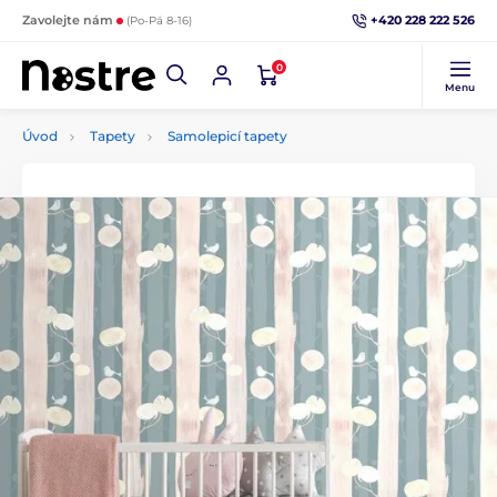
+420 228 222 526
Zavolejte nám
(Po-Pá 8-16)
0
Menu
Úvod
Tapety
Samolepicí tapety