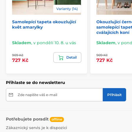
lepidlo je založeno na vodní bázi.
Varianty (14)
Samolepící tapeta okouzlující
Okouzlující čern
květ amarylky
samolepící tape
cválajících koní
Skladem
,
v pondělí 10. 8. u vás
Skladem
,
v pondě
909 Kč
909 Kč
Detail
727 Kč
727 Kč
Přihlaste se do newsletteru
Snadná a rychlá instalace
Zde napište váš e-mail
Přihlásit
Před aplikací se ujistěte, že je stěna hladká, čistá a
zbavená mastnoty i prachu. Pro ideální výsledek
doporučujeme povrch napenetrovat. Díky vysoké
lepivosti a pružnosti tapet je jejich lepení snadné a
Potřebujete poradit
zvládne ho každý. Odstranění tapety je rovněž
offline
jednoduché. V případě potřeby můžete využít náš
Zákaznický servis je k dispozici
podrobný návod.