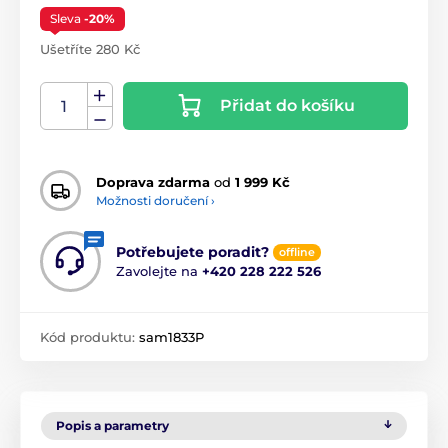
Sleva
-20%
Ušetříte 280 Kč
Přidat do košíku
Doprava zdarma
od
1 999 Kč
Možnosti doručení ›
Potřebujete poradit?
offline
Zavolejte na
+420 228 222 526
Kód produktu:
sam1833P
Popis a parametry