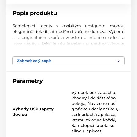
Popis produktu
Samolepicí tapety s osobitým designem mohou
elegantně doladit atmosféru i vašeho domova. Vyberte
si z originálních vzorů a vneste do interiéru radost a
nový nádech. Díky těmto tapetám si snadno vytvoříte
prostor, ve kterém se budete cítit skvěle.
Precizní tisková kvalita
Zobrazit celý popis
Tapety se tisknou na prvotřídní materiál s jemnou
texturou a matným finišem. Moderní UV-led
Parametry
technologie nanáší potisk na fólii o tloušťce 90 µm.
Tapety neobsahují PVC a jsou opatřeny kvalitním
Výrobek bez zápachu,
akrylovým lepidlem s vysokou přilnavostí, které zajišťuje
vhodný i do dětského
dokonalé uchycení. Díky technologii tisku jsou velmi
pokoje
,
Navrženo naší
odolné a barevně stálé.
Výhody USP tapety
grafickou designérkou
,
dovido
Jednoduchá aplikace,
kterou zvládne každý
,
Samolepící tapeta se
Rozměr tapety v roli (šířka x výška v cm):
silnou lepivostí