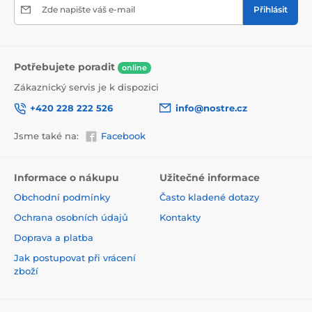
Zde napište váš e-mail
Přihlásit
Potřebujete poradit
online
Zákaznický servis je k dispozici
+420 228 222 526
info@nostre.cz
Jsme také na:
Facebook
Ekologické a zdravotně nezávadné
Informace o nákupu
Užitečné informace
Použitá tisková metoda je ekologická, a proto jsou
Obchodní podmínky
Často kladené dotazy
tapety vhodné do jakékoli místnosti. Barvy splňují
přísné normy a mají VOC i GREENGUARD GOLD
Ochrana osobních údajů
Kontakty
certifikaci. Navíc jsou bez obsahu PVC a lepidlo je na
Doprava a platba
vodní bázi, což zaručuje jejich zdravotní nezávadnost.
Jak postupovat při vrácení
zboží