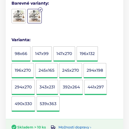
Barevné varianty:
Varianta:
98x66
147x99
147x270
196x132
196x270
245x165
245x270
294x198
294x270
343x231
392x264
441x297
490x330
539x363
Možnosti dopravy ›
Skladem > 10 ks