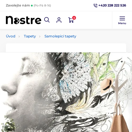
+420 228 222 526
Zavolejte nám
(Po-Pá 8-16)
0
Menu
Úvod
Tapety
Samolepicí tapety