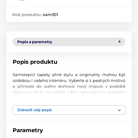
Kód produktu:
sam301
Popis a parametry
Popis produktu
Samolepicí tapety plné stylu a originality mohou být
ozdobou i vašeho interiéru. Vyberte si z pestrých motivů
a přineste do svého domova nový impuls v podobě
dekorace, která vás potěší. I díky samolepicím tapetám
si vytvoříte příjemné prostředí, kam se budete rádi
vracet.
Zobrazit celý popis
Perfektní tiskové zpracování
Naše samolepicí tapety jsou potištěny na kvalitní
Parametry
materiál s jemným povrchem a matným vzhledem. Tisk
probíhá moderní UV-led technologií na fólii o tloušťce