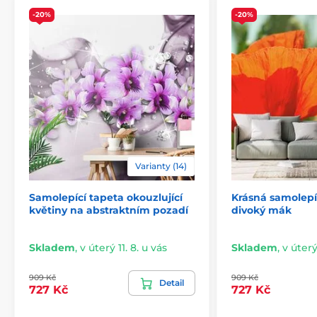
-20%
-20%
Varianty (14)
Samolepící tapeta okouzlující
Krásná samolepí
2) Výřezové samolepicí fototapety
květiny na abstraktním pozadí
divoký mák
U variant s výškou 270 cm je motiv přizpůsoben dané
velikosti, což může znamenat oříznutí některé části.
Skladem
,
v úterý 11. 8. u vás
Skladem
,
v úterý
Po výběru rozměru na webu uvidíte přesný náhled.
Rozměry jsou tvořeny pásy širokými 49 cm.
909 Kč
909 Kč
Detail
727 Kč
727 Kč
Rozměry (v cm): 147x270
(3 pruhy),
196x270
(4 pruhy),
245x270
(5 pruhů)
, 294x270
(6 pruhů)