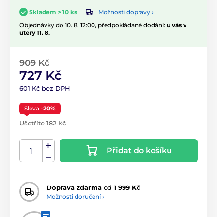
Možnosti dopravy ›
Skladem > 10 ks
Objednávky do 10. 8. 12:00, předpokládané dodání:
u vás v
úterý 11. 8.
909 Kč
727 Kč
601 Kč bez DPH
Sleva
-20%
Ušetříte 182 Kč
Přidat do košíku
Doprava zdarma
od
1 999 Kč
Možnosti doručení ›