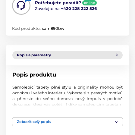
Potřebujete poradit?
online
Zavolejte na
+420 228 222 526
Kód produktu:
sam890bw
Popis a parametry
Popis produktu
Samolepicí tapety plné stylu a originality mohou být
ozdobou i vašeho interiéru. Vyberte si z pestrých motivů
a přineste do svého domova nový impuls v podobě
dekorace, která vás potěší. I díky samolepicím tapetám
si vytvoříte příjemné prostředí, kam se budete rádi
vracet.
Zobrazit celý popis
Perfektní tiskové zpracování