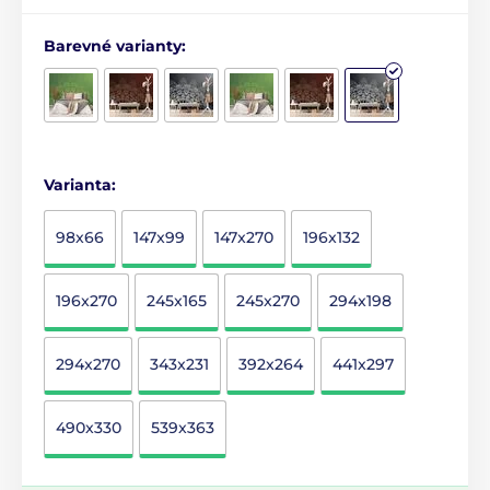
Barevné varianty:
Varianta:
98x66
147x99
147x270
196x132
196x270
245x165
245x270
294x198
294x270
343x231
392x264
441x297
490x330
539x363