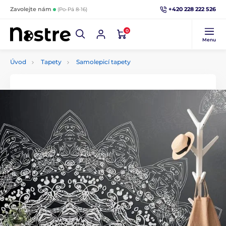
+420 228 222 526
Zavolejte nám
(Po-Pá 8-16)
0
Menu
Úvod
Tapety
Samolepicí tapety