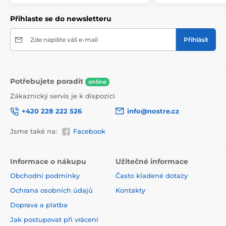
Přihlaste se do newsletteru
Zde napište váš e-mail
Přihlásit
Potřebujete poradit
online
Zákaznický servis je k dispozici
+420 228 222 526
info@nostre.cz
Jsme také na:
Facebook
Ekologické a zdravotně nezávadné
Použitá tisková metoda je ekologická, a proto jsou
Informace o nákupu
Užitečné informace
tapety vhodné do jakékoli místnosti. Barvy splňují
Obchodní podmínky
Často kladené dotazy
přísné normy a mají VOC i GREENGUARD GOLD
certifikaci. Navíc jsou bez obsahu PVC a lepidlo je na
Ochrana osobních údajů
Kontakty
vodní bázi, což zaručuje jejich zdravotní nezávadnost.
Doprava a platba
Jak postupovat při vrácení