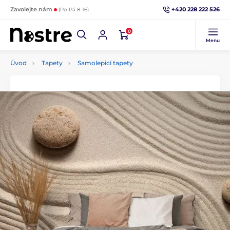
+420 228 222 526
Zavolejte nám
(Po-Pá 8-16)
0
Menu
Úvod
Tapety
Samolepicí tapety