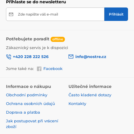
Přihlaste se do newsletteru
Zde napište váš e-mail
Přihlásit
Potřebujete poradit
offline
Zákaznický servis je k dispozici
+420 228 222 526
info@nostre.cz
Jsme také na:
Facebook
Ekologické a zdravotně nezávadné
Použitá tisková metoda je ekologická, a proto jsou
Informace o nákupu
Užitečné informace
tapety vhodné do jakékoli místnosti. Barvy splňují
Obchodní podmínky
Často kladené dotazy
přísné normy a mají VOC i GREENGUARD GOLD
certifikaci. Navíc jsou bez obsahu PVC a lepidlo je na
Ochrana osobních údajů
Kontakty
vodní bázi, což zaručuje jejich zdravotní nezávadnost.
Doprava a platba
Jak postupovat při vrácení
zboží