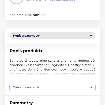
Kód produktu:
sam086
Popis a parametry
Popis produktu
Samolepicí tapety plné stylu a originality mohou být
ozdobou i vašeho interiéru. Vyberte si z pestrých motivů
a přineste do svého domova nový impuls v podobě
dekorace, která vás potěší. I díky samolepicím tapetám
si vytvoříte příjemné prostředí, kam se budete rádi
vracet.
Zobrazit celý popis
Perfektní tiskové zpracování
Naše samolepicí tapety jsou potištěny na kvalitní
Parametry
materiál s jemným povrchem a matným vzhledem. Tisk