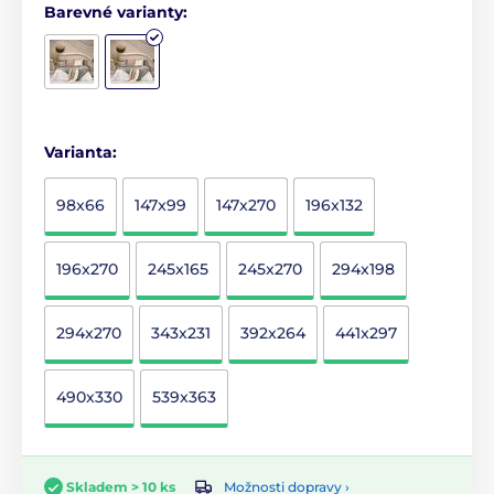
Barevné varianty:
Varianta:
98x66
147x99
147x270
196x132
196x270
245x165
245x270
294x198
294x270
343x231
392x264
441x297
490x330
539x363
Možnosti dopravy ›
Skladem > 10 ks