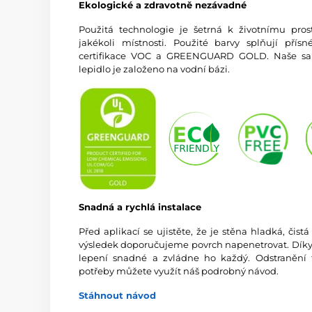
Ekologické a zdravotně nezávadné
Použitá technologie je šetrná k životnímu prost
jakékoli místnosti. Použité barvy splňují př
certifikace VOC a GREENGUARD GOLD. Naše sam
lepidlo je založeno na vodní bázi.
Snadná a rychlá instalace
Před aplikací se ujistěte, že je stěna hladká, čis
výsledek doporučujeme povrch napenetrovat. Díky vy
lepení snadné a zvládne ho každý. Odstranění 
potřeby můžete využít náš podrobný návod.
Stáhnout návod