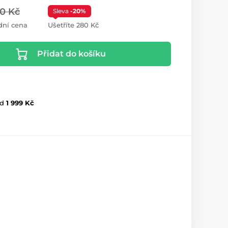
00 Kč
Sleva
-20%
dní cena
Ušetříte 280 Kč
Přidat do košíku
d
1 999 Kč