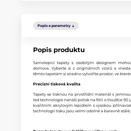
Popis a parametry
Popis produktu
Samolepicí tapety s osobitým designem mohou
domova. Vyberte si z originálních vzorů a vneste
těmto tapetám si snadno vytvoříte prostor, ve kterém
Precizní tisková kvalita
Tapety se tisknou na prvotřídní materiál s jemno
led technologie nanáší potisk na fólii o tloušťce 9
kvalitním akrylovým lepidlem s vysokou přilnavost
technologii tisku jsou velmi odolné a barevně stálé.