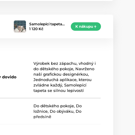
Samolepící tapeta…
K nákupu
1 120 Kč
Výrobek bez zápachu, vhodný i
do dětského pokoje
,
Navrženo
naší grafickou designérkou
,
y dovido
Jednoduchá aplikace, kterou
zvládne každý
,
Samolepící
tapeta se silnou lepivostí
Do dětského pokoje
,
Do
ložnice
,
Do obýváku
,
Do
předsíně
Modrá