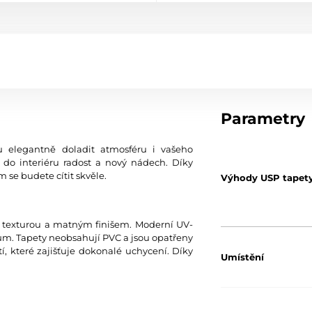
Parametry
 elegantně doladit atmosféru i vašeho
 do interiéru radost a nový nádech. Díky
 se budete cítit skvěle.
Výhody USP tapet
u texturou a matným finišem. Moderní UV-
0 µm. Tapety neobsahují PVC a jsou opatřeny
í, které zajišťuje dokonalé uchycení. Díky
Umístění
Barva