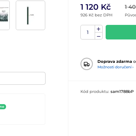
1 120 Kč
1 4
926 Kč bez DPH
Půvo
Doprava zdarma
o
Možnosti doručení ›
Kód produktu:
sam1788bP
ine