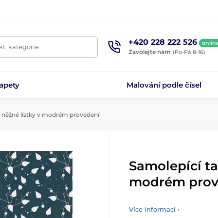
+420 228 222 526
onlin
t, kategorie
Zavolejte nám
(Po-Pá 8-16)
apety
Malování podle čísel
 něžné lístky v modrém provedení
Samolepící ta
modrém prov
Více informací ›