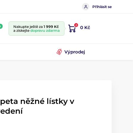
Přihlásit se
0
e
Nakupte ještě za
1 999 Kč
0 Kč
a získejte
dopravu zdarma
Výprodej
peta něžné lístky v
edení