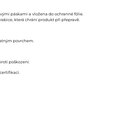
rovými páskami a vložena do ochranné fólie.
abice, která chrání produkt při přepravě.
 matným povrchem.
proti poškození.
rtifikací.