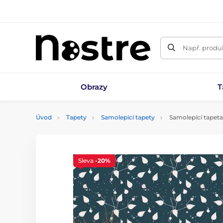
Např. produk
Obrazy
T
Úvod
Tapety
Samolepicí tapety
Samolepící tapeta
Sleva
-20%