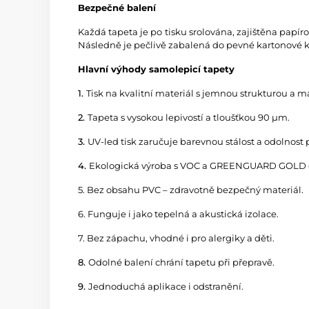
Bezpečné balení
Každá tapeta je po tisku srolována, zajištěna papí
Následně je pečlivě zabalená do pevné kartonové kr
Hlavní výhody samolepicí tapety
1.
Tisk na kvalitní materiál s jemnou strukturou a
2.
Tapeta s vysokou lepivostí a tloušťkou 90 µm.
3.
UV-led tisk zaručuje barevnou stálost a odolnost 
4.
Ekologická výroba s VOC a GREENGUARD GOLD ce
5. Bez obsahu PVC – zdravotně bezpečný materiál.
6. Funguje i jako tepelná a akustická izolace.
7. Bez zápachu, vhodné i pro alergiky a děti.
8.
Odolné balení chrání tapetu při přepravě.
9.
Jednoduchá aplikace i odstranění.