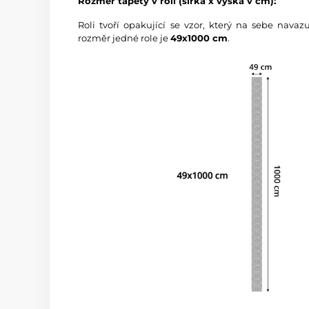
Rozměr tapety v roli (šířka x výška v cm):
Roli tvoří opakující se vzor, který na sebe nava
rozměr jedné role je
49x1000 cm
.