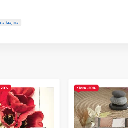
a a krajina
-20%
Sleva
-20%