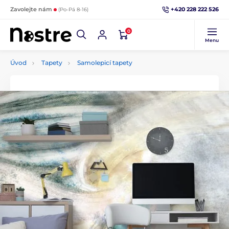
+420 228 222 526
Zavolejte nám
(Po-Pá 8-16)
0
Menu
Úvod
Tapety
Samolepicí tapety