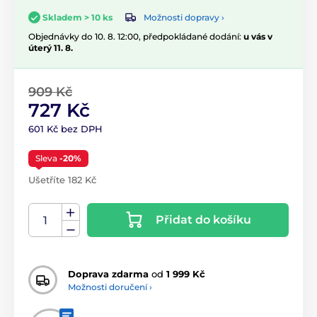
Možnosti dopravy ›
Skladem > 10 ks
Objednávky do 10. 8. 12:00, předpokládané dodání:
u vás v
úterý 11. 8.
909 Kč
727 Kč
601 Kč bez DPH
Sleva
-20%
Ušetříte 182 Kč
Přidat do košíku
Doprava zdarma
od
1 999 Kč
Možnosti doručení ›