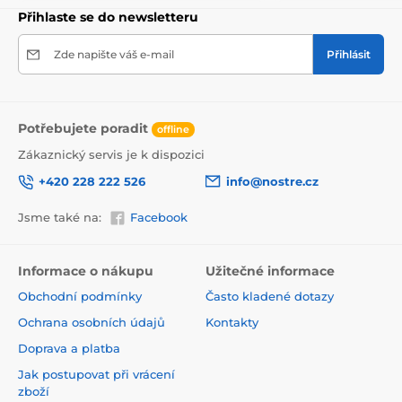
Přihlaste se do newsletteru
Zde napište váš e-mail
Přihlásit
Potřebujete poradit
offline
Zákaznický servis je k dispozici
+420 228 222 526
info@nostre.cz
Jsme také na:
Facebook
Ekologické a zdravotně nezávadné
Informace o nákupu
Užitečné informace
Použitá tisková metoda je ekologická, a proto jsou
Obchodní podmínky
Často kladené dotazy
tapety vhodné do jakékoli místnosti. Barvy splňují
přísné normy a mají VOC i GREENGUARD GOLD
Ochrana osobních údajů
Kontakty
certifikaci. Navíc jsou bez obsahu PVC a lepidlo je na
Doprava a platba
vodní bázi, což zaručuje jejich zdravotní nezávadnost.
Jak postupovat při vrácení
zboží