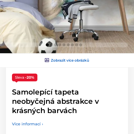
Zobrazit více obrázků
Sleva
-20%
Samolepící tapeta
neobyčejná abstrakce v
krásných barvách
Více informací ›