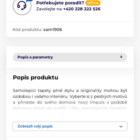
Potřebujete poradit?
offline
Zavolejte na
+420 228 222 526
Kód produktu:
sam1906
Popis a parametry
Popis produktu
Samolepicí tapety plné stylu a originality mohou být
ozdobou i vašeho interiéru. Vyberte si z pestrých motivů
a přineste do svého domova nový impuls v podobě
dekorace, která vás potěší. I díky samolepicím tapetám
si vytvoříte příjemné prostředí, kam se budete rádi
vracet.
Zobrazit celý popis
Perfektní tiskové zpracování