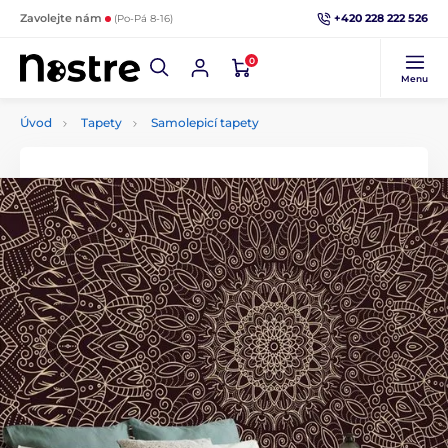
+420 228 222 526
Zavolejte nám
(Po-Pá 8-16)
0
Menu
Úvod
Tapety
Samolepicí tapety