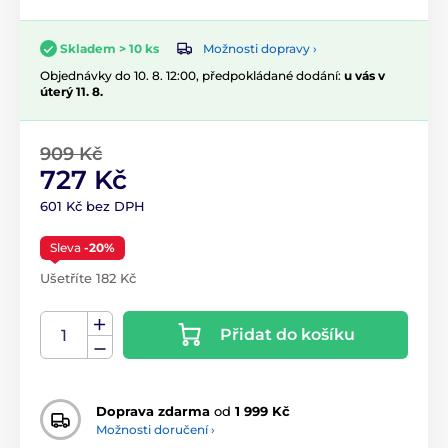
Možnosti dopravy ›
Skladem > 10 ks
Objednávky do 10. 8. 12:00, předpokládané dodání:
u vás v
úterý 11. 8.
909 Kč
727 Kč
601 Kč bez DPH
Sleva
-20%
Ušetříte 182 Kč
Přidat do košíku
Doprava zdarma
od
1 999 Kč
Možnosti doručení ›