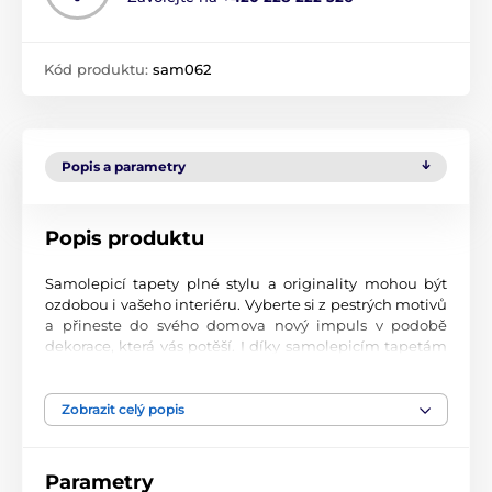
Kód produktu:
sam062
Popis a parametry
Popis produktu
Samolepicí tapety plné stylu a originality mohou být
ozdobou i vašeho interiéru. Vyberte si z pestrých motivů
a přineste do svého domova nový impuls v podobě
dekorace, která vás potěší. I díky samolepicím tapetám
si vytvoříte příjemné prostředí, kam se budete rádi
vracet.
Zobrazit celý popis
Perfektní tiskové zpracování
Naše samolepicí tapety jsou potištěny na kvalitní
Parametry
materiál s jemným povrchem a matným vzhledem. Tisk