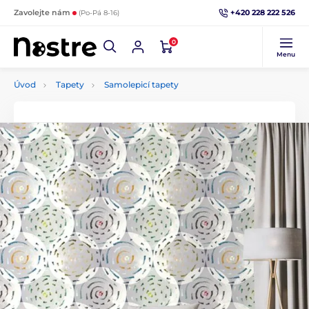
+420 228 222 526
Zavolejte nám
(Po-Pá 8-16)
0
Menu
Úvod
Tapety
Samolepicí tapety