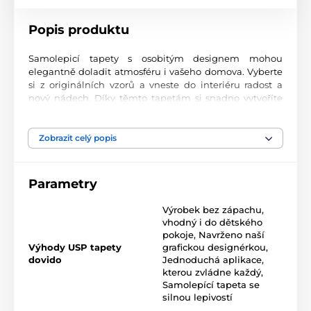
Popis produktu
Samolepicí tapety s osobitým designem mohou
elegantně doladit atmosféru i vašeho domova. Vyberte
si z originálních vzorů a vneste do interiéru radost a
nový nádech. Díky těmto tapetám si snadno vytvoříte
prostor, ve kterém se budete cítit skvěle.
Precizní tisková kvalita
Zobrazit celý popis
Tapety se tisknou na prvotřídní materiál s jemnou
texturou a matným finišem. Moderní UV-led
Parametry
technologie nanáší potisk na fólii o tloušťce 90 µm.
Tapety neobsahují PVC a jsou opatřeny kvalitním
Výrobek bez zápachu,
akrylovým lepidlem s vysokou přilnavostí, které zajišťuje
vhodný i do dětského
dokonalé uchycení. Díky technologii tisku jsou velmi
pokoje
,
Navrženo naší
odolné a barevně stálé.
Výhody USP tapety
grafickou designérkou
,
dovido
Jednoduchá aplikace,
kterou zvládne každý
,
Samolepící tapeta se
Rozměr tapety v roli (šířka x výška v cm):
silnou lepivostí