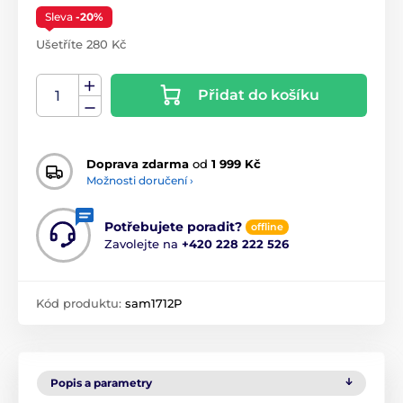
Sleva
-20%
Ušetříte 280 Kč
Přidat do košíku
Doprava zdarma
od
1 999 Kč
Možnosti doručení ›
Potřebujete poradit?
offline
Zavolejte na
+420 228 222 526
Kód produktu:
sam1712P
Popis a parametry