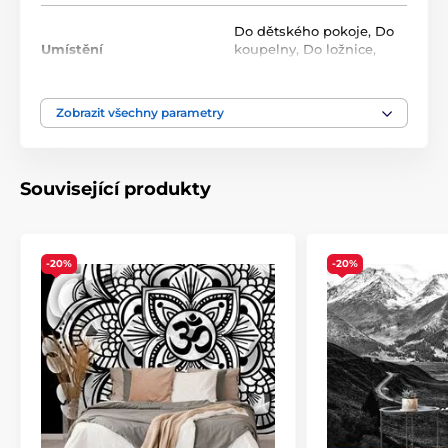
Roli tvoří opakující se vzor, který na sebe navazuje bez
viditelných přechodů. Standardní rozměr jedné role
Do dětského pokoje
,
Do
je
49x1000 cm
.
Umístění
koupelny
,
Do ložnice
,
Do předsíně
Zobrazit všechny parametry
Barva
Šedá
Technologie tapet
Omyvatelné
,
Samolepící
Související produkty
-20%
-20%
Ekologické a zdravotně nezávadné
Použitá technologie je šetrná k životnímu prostředí, což
zajišťuje bezpečnost použití v jakékoli místnosti.
Použité barvy splňují přísné normy chemické
bezpečnosti a mají certifikace VOC a GREENGUARD
GOLD. Naše samolepicí tapety navíc neobsahují PVC a