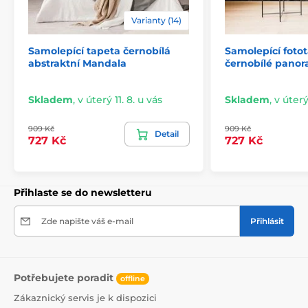
lepidlo je založeno na vodní bázi.
Varianty (14)
Samolepící tapeta černobílá
Samolepící foto
abstraktní Mandala
černobílé pano
Skladem
,
v úterý 11. 8. u vás
Skladem
,
v úterý
909 Kč
909 Kč
Detail
727 Kč
727 Kč
Přihlaste se do newsletteru
Snadná a rychlá instalace
Zde napište váš e-mail
Přihlásit
Před aplikací se ujistěte, že je stěna hladká, čistá a
zbavená mastnoty i prachu. Pro ideální výsledek
doporučujeme povrch napenetrovat. Díky vysoké
lepivosti a pružnosti tapet je jejich lepení snadné a
Potřebujete poradit
zvládne ho každý. Odstranění tapety je rovněž
offline
jednoduché. V případě potřeby můžete využít náš
Zákaznický servis je k dispozici
podrobný návod.