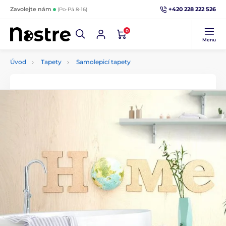
+420 228 222 526
Zavolejte nám
(Po-Pá 8-16)
0
Menu
Úvod
Tapety
Samolepicí tapety