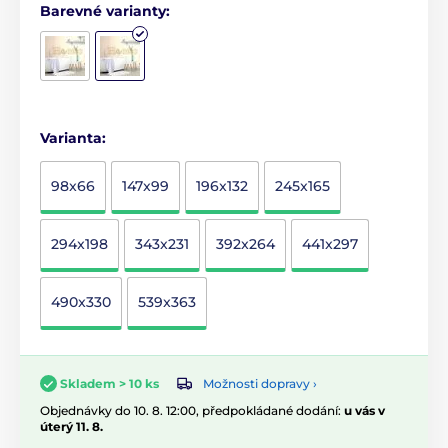
Barevné varianty:
Varianta:
98x66
147x99
196x132
245x165
294x198
343x231
392x264
441x297
490x330
539x363
Možnosti dopravy ›
Skladem > 10 ks
Objednávky do 10. 8. 12:00, předpokládané dodání:
u vás v
úterý 11. 8.