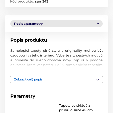
Kód produktu:
sam343
Popis a parametry
Popis produktu
Samolepicí tapety plné stylu a originality mohou být
ozdobou i vašeho interiéru. Vyberte si z pestrých motivů
a přineste do svého domova nový impuls v podobě
dekorace, která vás potěší. I díky samolepicím tapetám
si vytvoříte příjemné prostředí, kam se budete rádi
vracet.
Zobrazit celý popis
Perfektní tiskové zpracování
Naše samolepicí tapety jsou potištěny na kvalitní
Parametry
materiál s jemným povrchem a matným vzhledem. Tisk
probíhá moderní UV-led technologií na fólii o tloušťce
Tapeta se skládá z
90 µm. Tyto tapety neobsahují PVC a jsou opatřeny silně
pruhů o šířce 49 cm
,
přilnavým akrylovým lepidlem, které zajistí jejich pevné