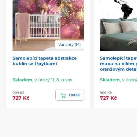
Varianty (14)
Samolepící tapeta abstrakce
Samolepící tape
2) Výřezové samolepicí fototapety
bublin se třpytkami
mapa na bílém p
oranžovým deta
U variant s výškou 270 cm je motiv přizpůsoben dané
velikosti, což může znamenat oříznutí některé části.
Skladem
,
v úterý 11. 8. u vás
Skladem
,
v úterý
Po výběru rozměru na webu uvidíte přesný náhled.
Rozměry jsou tvořeny pásy širokými 49 cm.
909 Kč
909 Kč
Detail
727 Kč
727 Kč
Rozměry (v cm): 147x270
(3 pruhy),
196x270
(4 pruhy),
245x270
(5 pruhů)
, 294x270
(6 pruhů)
Přihlaste se do newsletteru
Zde napište váš e-mail
Přihlásit