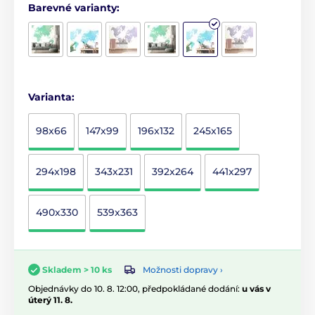
Barevné varianty:
Varianta:
98x66
147x99
196x132
245x165
294x198
343x231
392x264
441x297
490x330
539x363
Možnosti dopravy ›
Skladem > 10 ks
Objednávky do 10. 8. 12:00, předpokládané dodání:
u vás v
úterý 11. 8.