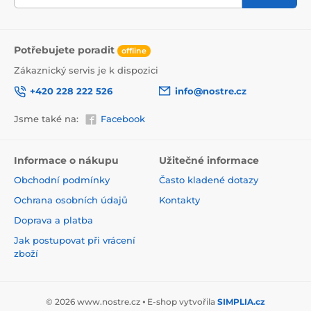
Potřebujete poradit
offline
Zákaznický servis je k dispozici
+420 228 222 526
info@nostre.cz
Jsme také na:
Facebook
Ekologické a zdravotně nezávadné
Použitá tisková metoda je ekologická, a proto jsou
Informace o nákupu
Užitečné informace
tapety vhodné do jakékoli místnosti. Barvy splňují
Obchodní podmínky
Často kladené dotazy
přísné normy a mají VOC i GREENGUARD GOLD
certifikaci. Navíc jsou bez obsahu PVC a lepidlo je na
Ochrana osobních údajů
Kontakty
vodní bázi, což zaručuje jejich zdravotní nezávadnost.
Doprava a platba
Jak postupovat při vrácení
zboží
© 2026 www.nostre.cz ⦁ E-shop vytvořila
SIMPLIA.cz