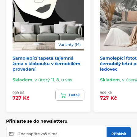
Varianty (14)
Samolepící tapeta tajemná
Samolepící foto
2) Výřezové samolepicí fototapety
žena v klobouku v černobílém
černobílý letní 
provedení
ledovec
U variant s výškou 270 cm je motiv přizpůsoben dané
velikosti, což může znamenat oříznutí některé části.
Skladem
,
v úterý 11. 8. u vás
Skladem
,
v úterý
Po výběru rozměru na webu uvidíte přesný náhled.
Rozměry jsou tvořeny pásy širokými 49 cm.
909 Kč
909 Kč
Detail
727 Kč
727 Kč
Rozměry (v cm): 147x270
(3 pruhy),
196x270
(4 pruhy),
245x270
(5 pruhů)
, 294x270
(6 pruhů)
Přihlaste se do newsletteru
Zde napište váš e-mail
Přihlásit