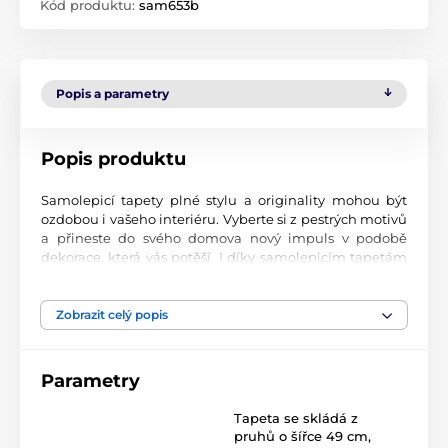
Kód produktu:
sam653b
Popis a parametry
Popis produktu
Samolepicí tapety plné stylu a originality mohou být
ozdobou i vašeho interiéru. Vyberte si z pestrých motivů
a přineste do svého domova nový impuls v podobě
dekorace, která vás potěší. I díky samolepicím tapetám
si vytvoříte příjemné prostředí, kam se budete rádi
vracet.
Zobrazit celý popis
Perfektní tiskové zpracování
Naše samolepicí tapety jsou potištěny na kvalitní
Parametry
materiál s jemným povrchem a matným vzhledem. Tisk
probíhá moderní UV-led technologií na fólii o tloušťce
Tapeta se skládá z
90 µm. Tyto tapety neobsahují PVC a jsou opatřeny silně
pruhů o šířce 49 cm
,
přilnavým akrylovým lepidlem, které zajistí jejich pevné