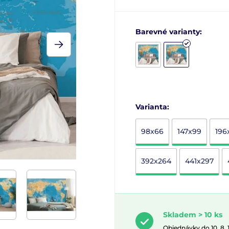
Barevné varianty:
Varianta:
98x66
147x99
196
392x264
441x297
Skladem > 10 ks
Objednávky do 10. 8.