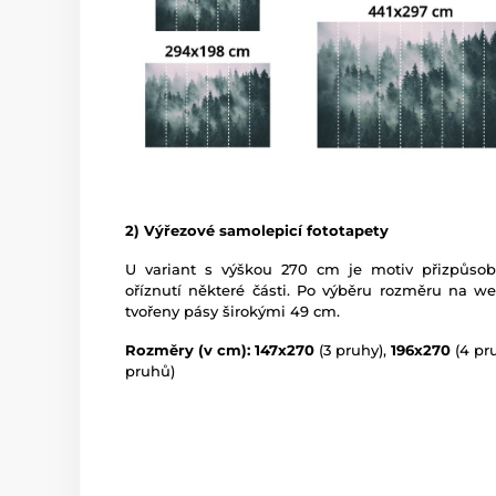
2) Výřezové samolepicí fototapety
U variant s výškou 270 cm je motiv přizpůso
oříznutí některé části. Po výběru rozměru na w
tvořeny pásy širokými 49 cm.
Rozměry (v cm): 147x270
(3 pruhy),
196x270
(4 pr
pruhů)