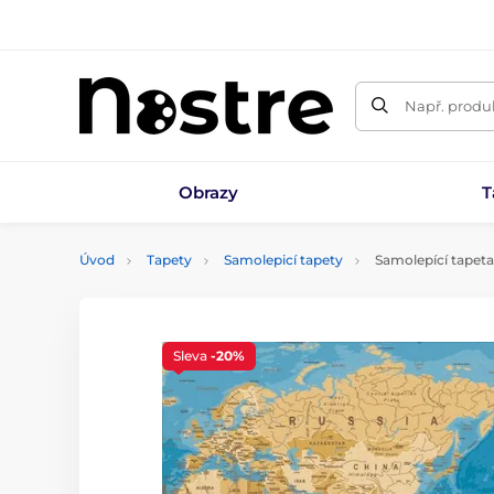
Např. produk
Obrazy
T
Úvod
Tapety
Samolepicí tapety
Samolepící tapet
Sleva
-20%