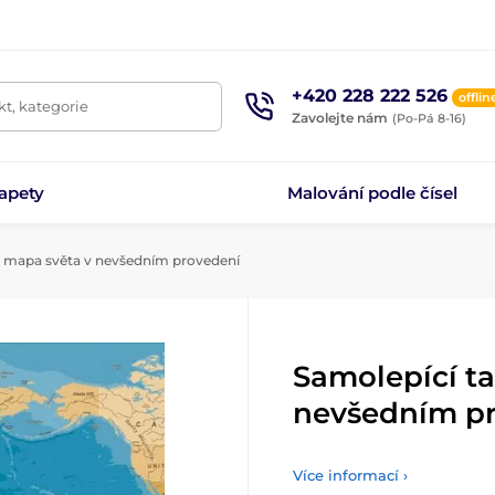
+420 228 222 526
offlin
t, kategorie
Zavolejte nám
(Po-Pá 8-16)
apety
Malování podle čísel
a mapa světa v nevšedním provedení
Samolepící t
nevšedním p
Více informací ›