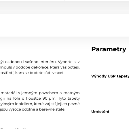
Parametry
ýt ozdobou i vašeho interiéru. Vyberte si z
mpuls v podobě dekorace, která vás potěší.
ostředí, kam se budete rádi vracet.
Výhody USP tapet
tní materiál s jemným povrchem a matným
í na fólii o tloušťce 90 µm. Tyto tapety
ylovým lepidlem, které zajistí jejich pevné
jsou vysoce odolné a barevně stálé.
Umístění