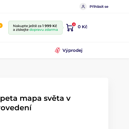
Přihlásit se
0
e
Nakupte ještě za
1 999 Kč
0 Kč
a získejte
dopravu zdarma
Výprodej
apeta mapa světa v
rovedení