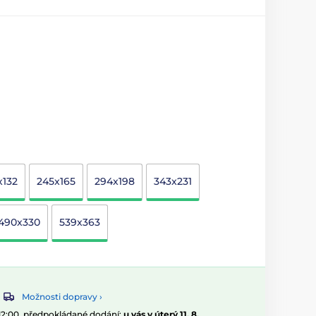
x132
245x165
294x198
343x231
490x330
539x363
Možnosti dopravy ›
 12:00, předpokládané dodání:
u vás v úterý 11. 8.