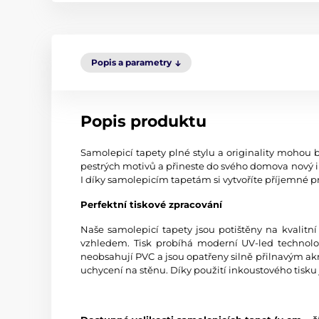
Popis a parametry
Popis produktu
Samolepicí tapety plné stylu a originality mohou b
pestrých motivů a přineste do svého domova nový i
I díky samolepicím tapetám si vytvoříte příjemné pr
Perfektní tiskové zpracování
Naše samolepicí tapety jsou potištěny na kvali
vzhledem. Tisk probíhá moderní UV-led technologi
neobsahují PVC a jsou opatřeny silně přilnavým akr
uchycení na stěnu. Díky použití inkoustového tisku 