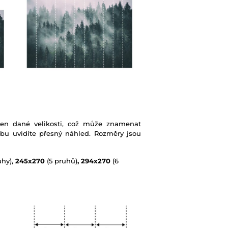
ben dané velikosti, což může znamenat
ebu uvidíte přesný náhled. Rozměry jsou
uhy),
245x270
(5 pruhů)
, 294x270
(6