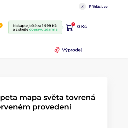
Přihlásit se
0
e
Nakupte ještě za
1 999 Kč
0 Kč
a získejte
dopravu zdarma
Výprodej
apeta mapa světa tovrená
erveném provedení