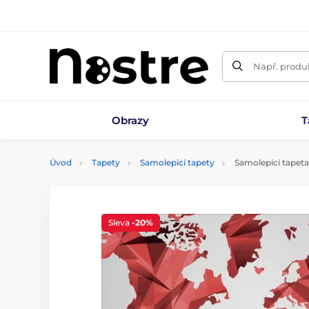
Např. produk
Obrazy
T
Úvod
Tapety
Samolepicí tapety
Samolepící tapet
Sleva
-20%