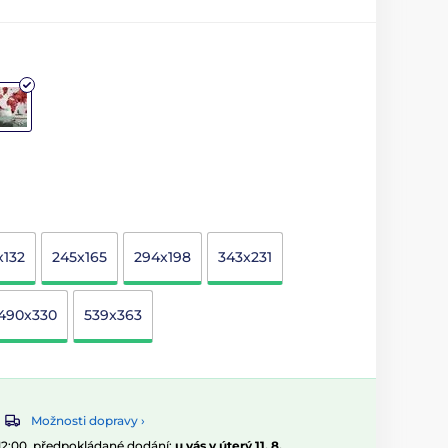
x132
245x165
294x198
343x231
490x330
539x363
Možnosti dopravy ›
 12:00, předpokládané dodání:
u vás v úterý 11. 8.