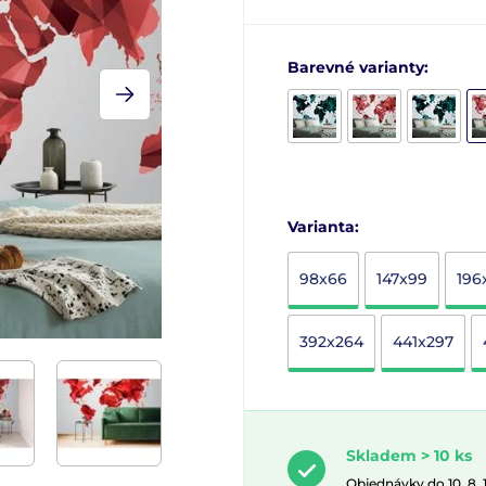
Barevné varianty:
Varianta:
98x66
147x99
196
392x264
441x297
Skladem > 10 ks
Objednávky do 10. 8.