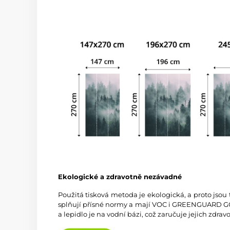
Ekologické a zdravotně nezávadné
Použitá tisková metoda je ekologická, a proto jsou
splňují přísné normy a mají VOC i GREENGUARD GOL
a lepidlo je na vodní bázi, což zaručuje jejich zdra