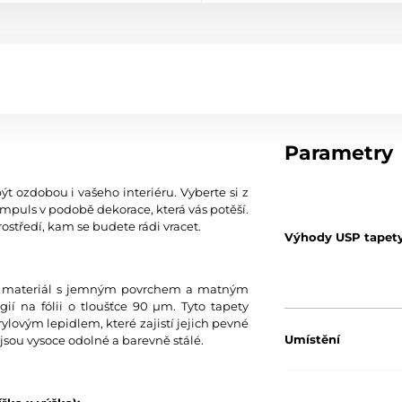
Parametry
ýt ozdobou i vašeho interiéru. Vyberte si z
mpuls v podobě dekorace, která vás potěší.
ostředí, kam se budete rádi vracet.
Výhody USP tapet
tní materiál s jemným povrchem a matným
í na fólii o tloušťce 90 µm. Tyto tapety
ylovým lepidlem, které zajistí jejich pevné
Umístění
jsou vysoce odolné a barevně stálé.
Barva