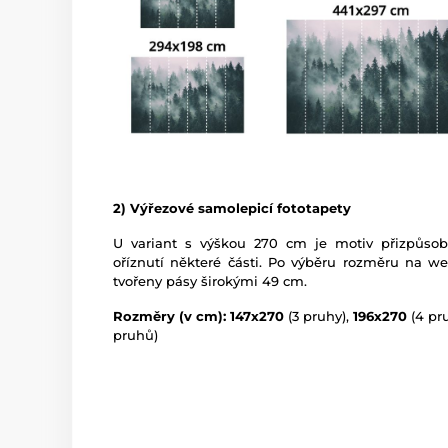
2) Výřezové samolepicí fototapety
U variant s výškou 270 cm je motiv přizpůso
oříznutí některé části. Po výběru rozměru na w
tvořeny pásy širokými 49 cm.
Rozměry (v cm): 147x270
(3 pruhy),
196x270
(4 pr
pruhů)