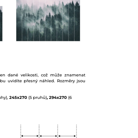
ben dané velikosti, což může znamenat
ebu uvidíte přesný náhled. Rozměry jsou
uhy),
245x270
(5 pruhů)
, 294x270
(6