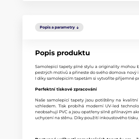
Popis a parametry
Popis produktu
Samolepicí tapety plné stylu a originality mohou b
pestrých motivů a přineste do svého domova nový i
I díky samolepicím tapetám si vytvoříte příjemné pr
Perfektní tiskové zpracování
Naše samolepicí tapety jsou potištěny na kvali
vzhledem. Tisk probíhá moderní UV-led technologi
neobsahují PVC a jsou opatřeny silně přilnavým akr
uchycení na stěnu. Díky použití inkoustového tisku 