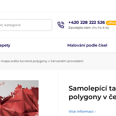
+420 228 222 526
offlin
t, kategorie
Zavolejte nám
(Po-Pá 8-16)
apety
Malování podle čísel
a mapa světa tovrená polygony v červeném provedení
Samolepící t
polygony v č
Více informací ›