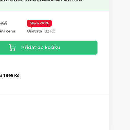
 Kč
Sleva
-20%
ní cena
Ušetříte 182 Kč
Přidat do košíku
d
1 999 Kč