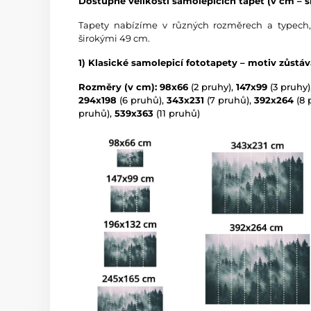
Dostupné velikosti samolepicích tapet (v cm – ší
Tapety nabízíme v různých rozměrech a typech,
širokými 49 cm.
1) Klasické samolepicí fototapety – motiv zůstá
Rozměry (v cm): 98x66
(2 pruhy),
147x99
(3 pruhy)
294x198
(6 pruhů),
343x231
(7 pruhů),
392x264
(8 
pruhů),
539x363
(11 pruhů)