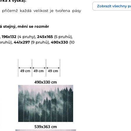
řka x výška):
Zobrazit všechny 
 přičemž každá velikost je tvořena pásy
Technologie tapet
vá stejný, mění se rozměr
,
196x132
(4 pruhy),
245x165
(5 pruhů),
pruhů),
441x297
(9 pruhů),
490x330
(10