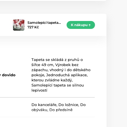
Samolepící tapeta…
K nákupu
727 Kč
Tapeta se skládá z pruhů o
šířce 49 cm
,
Výrobek bez
zápachu, vhodný i do dětského
y dovido
pokoje
,
Jednoduchá aplikace,
kterou zvládne každý
,
Samolepící tapeta se silnou
lepivostí
Do kanceláře
,
Do ložnice
,
Do
obýváku
,
Do předsíně
Červená
,
Šedá