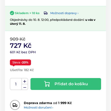
Možnosti dopravy ›
Skladem > 10 ks
Objednávky do 10. 8. 12:00, předpokládané dodání:
u vás v
úterý 11. 8.
909 Kč
727 Kč
601 Kč bez DPH
Sleva
-20%
Ušetříte 182 Kč
Přidat do košíku
Doprava zdarma
od
1 999 Kč
Možnosti doručení ›