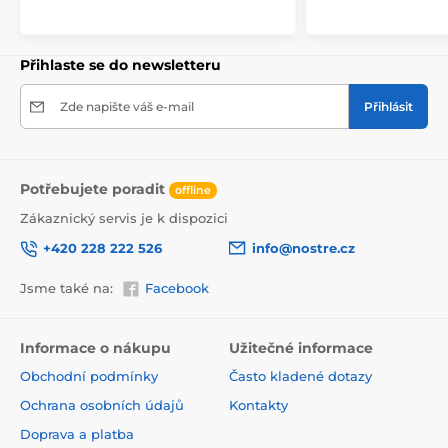
245x270
(5 pruhů)
, 294x270
(6 pruhů)
Přihlaste se do newsletteru
Zde napište váš e-mail
Přihlásit
Potřebujete poradit
offline
Zákaznický servis je k dispozici
+420 228 222 526
info@nostre.cz
Jsme také na:
Facebook
Ekologické a zdravotně nezávadné
Použitá tisková metoda je ekologická, a proto jsou
Informace o nákupu
Užitečné informace
tapety vhodné do jakékoli místnosti. Barvy splňují
Obchodní podmínky
Často kladené dotazy
přísné normy a mají VOC i GREENGUARD GOLD
certifikaci. Navíc jsou bez obsahu PVC a lepidlo je na
Ochrana osobních údajů
Kontakty
vodní bázi, což zaručuje jejich zdravotní nezávadnost.
Doprava a platba