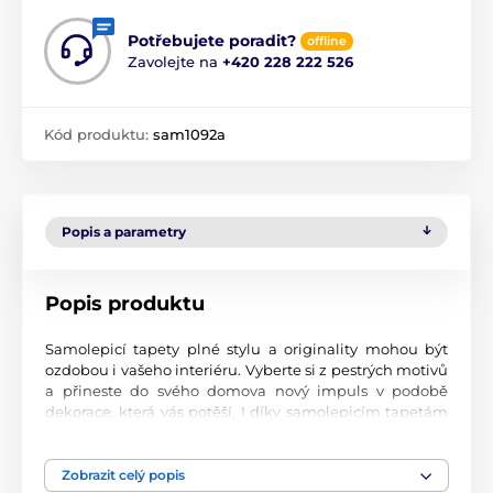
Potřebujete poradit?
offline
Zavolejte na
+420 228 222 526
Kód produktu:
sam1092a
Popis a parametry
Popis produktu
Samolepicí tapety plné stylu a originality mohou být
ozdobou i vašeho interiéru. Vyberte si z pestrých motivů
a přineste do svého domova nový impuls v podobě
dekorace, která vás potěší. I díky samolepicím tapetám
si vytvoříte příjemné prostředí, kam se budete rádi
vracet.
Zobrazit celý popis
Perfektní tiskové zpracování