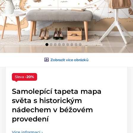
Zobrazit více obrázků
Sleva
-20%
Samolepící tapeta mapa
světa s historickým
nádechem v béžovém
provedení
Více informací ›