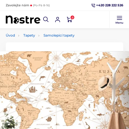
+420 228 222 526
Zavolejte nám
(Po-Pá 8-16)
0
Menu
Úvod
Tapety
Samolepicí tapety