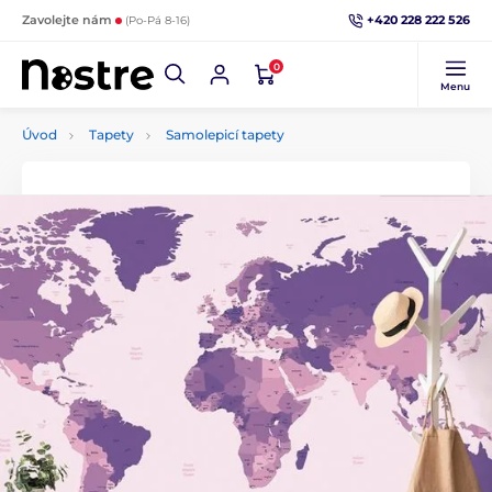
+420 228 222 526
Zavolejte nám
(Po-Pá 8-16)
0
Menu
Úvod
Tapety
Samolepicí tapety