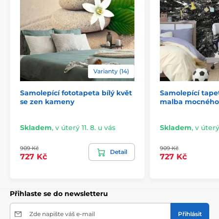
Varianty (14)
Samolepící fototapeta bílý květ
Samolepící tape
2) Výřezové samolepicí fototapety
se zen kameny
malba mocného 
U variant s výškou 270 cm je motiv přizpůsoben dané
velikosti, což může znamenat oříznutí některé části.
Skladem
,
v úterý 11. 8. u vás
Skladem
,
v úterý
Po výběru rozměru na webu uvidíte přesný náhled.
Rozměry jsou tvořeny pásy širokými 49 cm.
909 Kč
909 Kč
Detail
727 Kč
727 Kč
Rozměry (v cm): 147x270
(3 pruhy),
196x270
(4 pruhy),
245x270
(5 pruhů)
, 294x270
(6 pruhů)
Přihlaste se do newsletteru
Zde napište váš e-mail
Přihlásit