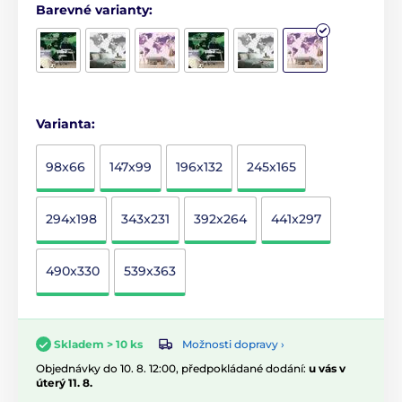
Barevné varianty:
Varianta:
98x66
147x99
196x132
245x165
294x198
343x231
392x264
441x297
490x330
539x363
Možnosti dopravy ›
Skladem > 10 ks
Objednávky do 10. 8. 12:00, předpokládané dodání:
u vás v
úterý 11. 8.