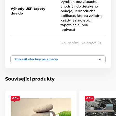
Výrobek bez zápachu,
uchycení na stěnu. Díky použití inkoustového tisku jsou
vhodný i do dětského
vysoce odolné a barevně stálé.
Výhody USP tapety
pokoje
,
Jednoduchá
dovido
aplikace, kterou zvládne
každý
,
Samolepící
tapeta se silnou
Dostupné velikosti samolepicích tapet (v cm – šířka
lepivostí
x výška):
Tapety nabízíme v různých rozměrech a typech,
Do ložnice
,
Do obýváku
,
přičemž každá velikost je tvořena pásy širokými 49 cm.
Umístění
Do studentského
pokoje
1) Klasické samolepicí fototapety – motiv zůstává
stejný, mění se rozměr
Zobrazit všechny parametry
Barva
Fialová
,
Růžová
Rozměry (v cm): 98x66
(2 pruhy),
147x99
(3 pruhy),
196x132
(4 pruhy),
245x165
(5 pruhů),
294x198
(6
pruhů),
343x231
(7 pruhů),
392x264
(8 pruhů),
441x297
Související produkty
Technologie tapet
Omyvatelné
,
Samolepící
(9 pruhů),
490x330
(10 pruhů),
539x363
(11 pruhů)
-20%
-20%