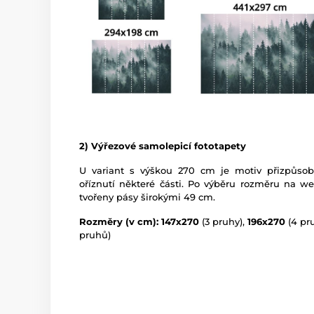
2) Výřezové samolepicí fototapety
U variant s výškou 270 cm je motiv přizpůso
oříznutí některé části. Po výběru rozměru na w
tvořeny pásy širokými 49 cm.
Rozměry (v cm): 147x270
(3 pruhy),
196x270
(4 pr
pruhů)