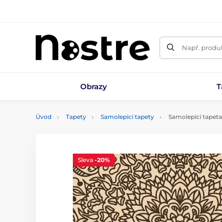
Např. produk
Obrazy
T
Úvod
Tapety
Samolepicí tapety
Samolepící tapeta
Sleva
-20%