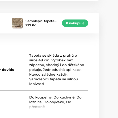
Samolepící tapeta…
K nákupu
727 Kč
Tapeta se skládá z pruhů o
šířce 49 cm
,
Výrobek bez
zápachu, vhodný i do dětského
y dovido
pokoje
,
Jednoduchá aplikace,
kterou zvládne každý
,
Samolepící tapeta se silnou
lepivostí
Do koupelny
,
Do kuchyně
,
Do
ložnice
,
Do obýváku
,
Do
předsíně