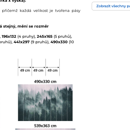
řka x výška):
Barva
Zobrazit všechny 
 přičemž každá velikost je tvořena pásy
Technologie tapet
vá stejný, mění se rozměr
,
196x132
(4 pruhy),
245x165
(5 pruhů),
pruhů),
441x297
(9 pruhů),
490x330
(10