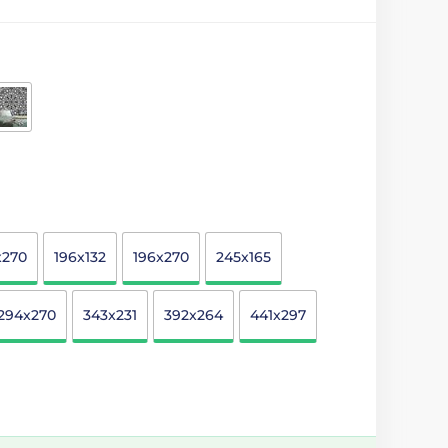
x270
196x132
196x270
245x165
294x270
343x231
392x264
441x297