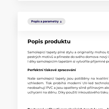
Popis a parametry
Popis produktu
Samolepicí tapety plné stylu a originality mohou b
pestrých motivů a přineste do svého domova nový i
I díky samolepicím tapetám si vytvoříte příjemné pr
Perfektní tiskové zpracování
Naše samolepicí tapety jsou potištěny na kvali
vzhledem. Tisk probíhá moderní UV-led technologi
neobsahují PVC a jsou opatřeny silně přilnavým akr
uchycení na stěnu. Díky použití inkoustového tisku 