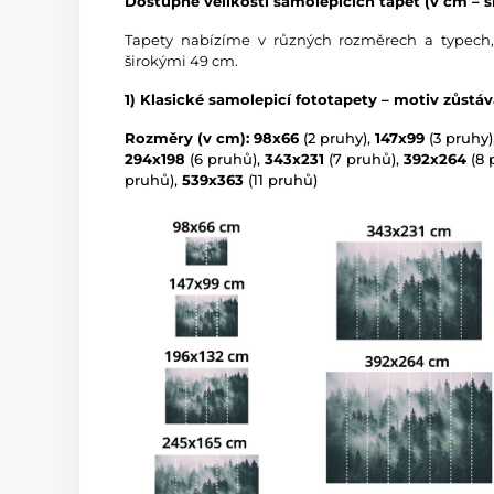
Dostupné velikosti samolepicích tapet (v cm – ší
Tapety nabízíme v různých rozměrech a typech,
širokými 49 cm.
1) Klasické samolepicí fototapety – motiv zůstá
Rozměry (v cm): 98x66
(2 pruhy),
147x99
(3 pruhy)
294x198
(6 pruhů),
343x231
(7 pruhů),
392x264
(8 
pruhů),
539x363
(11 pruhů)