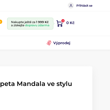
Přihlásit se
0
e
Nakupte ještě za
1 999 Kč
0 Kč
a získejte
dopravu zdarma
Výprodej
peta Mandala ve stylu