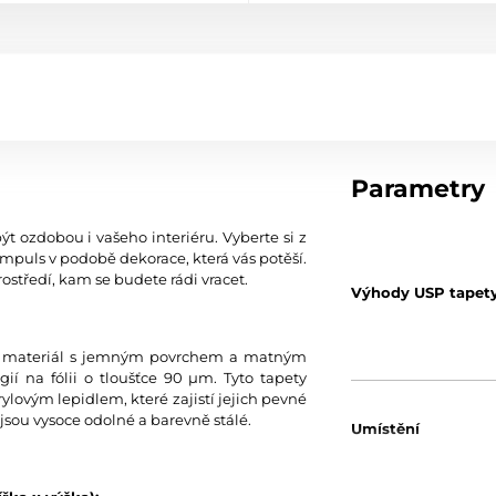
Parametry
ýt ozdobou i vašeho interiéru. Vyberte si z
mpuls v podobě dekorace, která vás potěší.
ostředí, kam se budete rádi vracet.
Výhody USP tapet
tní materiál s jemným povrchem a matným
í na fólii o tloušťce 90 µm. Tyto tapety
ylovým lepidlem, které zajistí jejich pevné
jsou vysoce odolné a barevně stálé.
Umístění