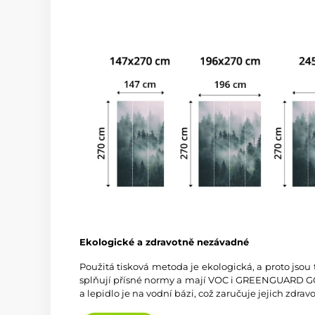
Ekologické a zdravotně nezávadné
Použitá tisková metoda je ekologická, a proto jsou
splňují přísné normy a mají VOC i GREENGUARD GOL
a lepidlo je na vodní bázi, což zaručuje jejich zdra