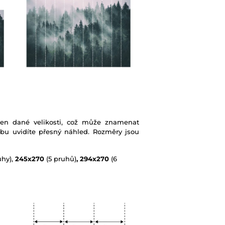
ben dané velikosti, což může znamenat
ebu uvidíte přesný náhled. Rozměry jsou
uhy),
245x270
(5 pruhů)
, 294x270
(6