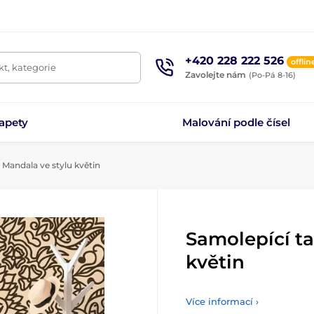
+420 228 222 526
offlin
t, kategorie
Zavolejte nám
(Po-Pá 8-16)
apety
Malování podle čísel
 Mandala ve stylu květin
Samolepící ta
květin
Více informací ›