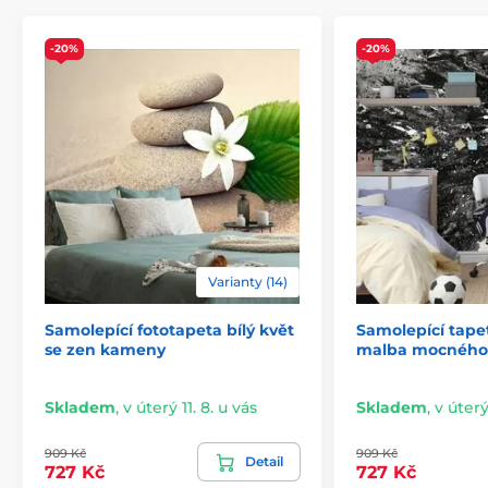
-20%
-20%
Varianty (14)
Samolepící fototapeta bílý květ
Samolepící tape
2) Výřezové samolepicí fototapety
se zen kameny
malba mocného 
U variant s výškou 270 cm je motiv přizpůsoben dané
velikosti, což může znamenat oříznutí některé části.
Skladem
,
v úterý 11. 8. u vás
Skladem
,
v úterý
Po výběru rozměru na webu uvidíte přesný náhled.
Rozměry jsou tvořeny pásy širokými 49 cm.
909 Kč
909 Kč
Detail
727 Kč
727 Kč
Rozměry (v cm): 147x270
(3 pruhy),
196x270
(4 pruhy),