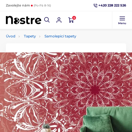
+420 228 222 526
Zavolejte nám
(Po-Pá 8-16)
0
Menu
Úvod
Tapety
Samolepicí tapety