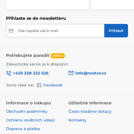
245x270
(5 pruhů)
, 294x270
(6 pruhů)
Přihlaste se do newsletteru
Zde napište váš e-mail
Přihlásit
Potřebujete poradit
offline
Zákaznický servis je k dispozici
+420 228 222 526
info@nostre.cz
Jsme také na:
Facebook
Ekologické a zdravotně nezávadné
Použitá tisková metoda je ekologická, a proto jsou
Informace o nákupu
Užitečné informace
tapety vhodné do jakékoli místnosti. Barvy splňují
Obchodní podmínky
Často kladené dotazy
přísné normy a mají VOC i GREENGUARD GOLD
certifikaci. Navíc jsou bez obsahu PVC a lepidlo je na
Ochrana osobních údajů
Kontakty
vodní bázi, což zaručuje jejich zdravotní nezávadnost.
Doprava a platba