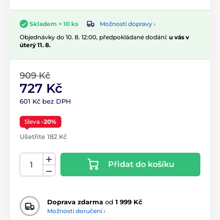
Možnosti dopravy ›
Skladem > 10 ks
Objednávky do 10. 8. 12:00, předpokládané dodání:
u vás v
úterý 11. 8.
909 Kč
727 Kč
601 Kč bez DPH
Sleva
-20%
Ušetříte 182 Kč
Přidat do košíku
Doprava zdarma
od
1 999 Kč
Možnosti doručení ›