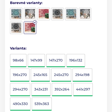
Barevné varianty:
Varianta:
98x66
147x99
147x270
196x132
196x270
245x165
245x270
294x198
294x270
343x231
392x264
441x297
490x330
539x363