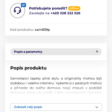
Potřebujete poradit?
offline
Zavolejte na
+420 228 222 526
Kód produktu:
sam839p
Popis a parametry
Popis produktu
Samolepicí tapety plné stylu a originality mohou být
ozdobou i vašeho interiéru. Vyberte si z pestrých motivů
a přineste do svého domova nový impuls v podobě
dekorace, která vás potěší. I díky samolepicím tapetám
si vytvoříte příjemné prostředí, kam se budete rádi
vracet.
Zobrazit celý popis
Perfektní tiskové zpracování