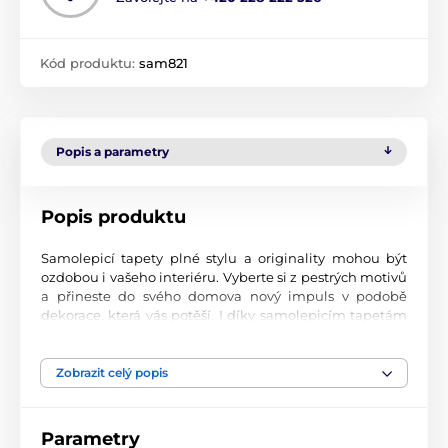
Kód produktu:
sam821
Popis a parametry
Popis produktu
Samolepicí tapety plné stylu a originality mohou být
ozdobou i vašeho interiéru. Vyberte si z pestrých motivů
a přineste do svého domova nový impuls v podobě
dekorace, která vás potěší. I díky samolepicím tapetám
si vytvoříte příjemné prostředí, kam se budete rádi
vracet.
Zobrazit celý popis
Perfektní tiskové zpracování
Naše samolepicí tapety jsou potištěny na kvalitní
Parametry
materiál s jemným povrchem a matným vzhledem. Tisk