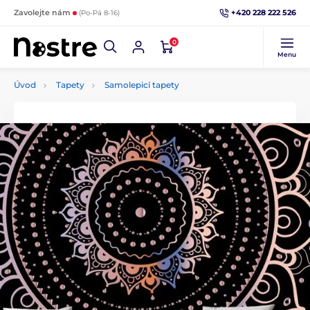
+420 228 222 526
Zavolejte nám
(Po-Pá 8-16)
0
Menu
Úvod
Tapety
Samolepicí tapety