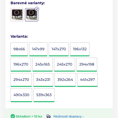
Barevné varianty:
Varianta:
98x66
147x99
147x270
196x132
196x270
245x165
245x270
294x198
294x270
343x231
392x264
441x297
490x330
539x363
Možnosti dopravy ›
Skladem > 10 ks