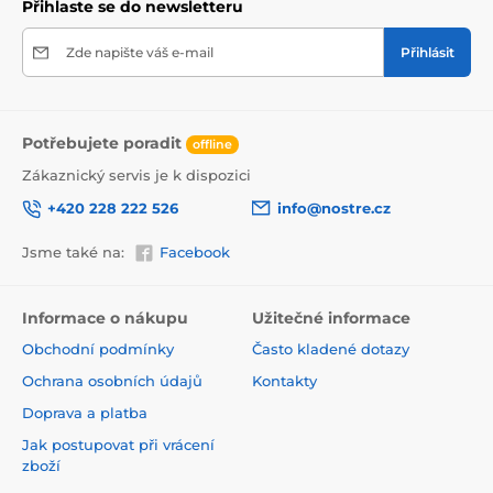
Přihlaste se do newsletteru
Zde napište váš e-mail
Přihlásit
Potřebujete poradit
offline
Zákaznický servis je k dispozici
+420 228 222 526
info@nostre.cz
Jsme také na:
Facebook
Ekologické a zdravotně nezávadné
Použitá tisková metoda je ekologická, a proto jsou
Informace o nákupu
Užitečné informace
tapety vhodné do jakékoli místnosti. Barvy splňují
Obchodní podmínky
Často kladené dotazy
přísné normy a mají VOC i GREENGUARD GOLD
certifikaci. Navíc jsou bez obsahu PVC a lepidlo je na
Ochrana osobních údajů
Kontakty
vodní bázi, což zaručuje jejich zdravotní nezávadnost.
Doprava a platba
Jak postupovat při vrácení
zboží