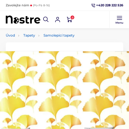
+420 228 222 526
Zavolejte nám
(Po-Pá 8-16)
0
Menu
Úvod
Tapety
Samolepicí tapety