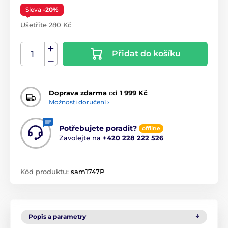
Sleva
-20%
Ušetříte 280 Kč
Přidat do košíku
Doprava zdarma
od
1 999 Kč
Možnosti doručení ›
Potřebujete poradit?
offline
Zavolejte na
+420 228 222 526
Kód produktu:
sam1747P
Popis a parametry