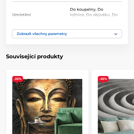
Roli tvoří opakující se vzor, který na sebe navazuje bez
viditelných přechodů. Standardní rozměr jedné role
Do koupelny
,
Do
je
49x1000 cm
.
Umístění
ložnice
,
Do obýváku
,
Do
předsíně
Zobrazit všechny parametry
Barva
Bílá
,
Zlatá
Technologie tapet
Omyvatelné
,
Samolepící
Související produkty
-20%
-20%
Ekologické a zdravotně nezávadné
Použitá technologie je šetrná k životnímu prostředí, což
zajišťuje bezpečnost použití v jakékoli místnosti.
Použité barvy splňují přísné normy chemické
bezpečnosti a mají certifikace VOC a GREENGUARD
GOLD. Naše samolepicí tapety navíc neobsahují PVC a