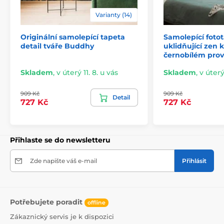
lepidlo je založeno na vodní bázi.
Varianty (14)
Originální samolepící tapeta
Samolepící foto
detail tváře Buddhy
uklidňující zen
černobílém pro
Skladem
,
v úterý 11. 8. u vás
Skladem
,
v úterý
909 Kč
909 Kč
Detail
727 Kč
727 Kč
Přihlaste se do newsletteru
Snadná a rychlá instalace
Zde napište váš e-mail
Přihlásit
Před aplikací se ujistěte, že je stěna hladká, čistá a
zbavená mastnoty i prachu. Pro ideální výsledek
doporučujeme povrch napenetrovat. Díky vysoké
lepivosti a pružnosti tapet je jejich lepení snadné a
Potřebujete poradit
zvládne ho každý. Odstranění tapety je rovněž
offline
jednoduché. V případě potřeby můžete využít náš
Zákaznický servis je k dispozici
podrobný návod.