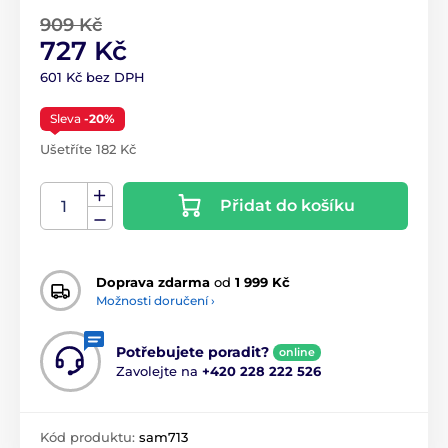
909 Kč
727 Kč
601 Kč bez DPH
Sleva
-20%
Ušetříte 182 Kč
Přidat do košíku
Doprava zdarma
od
1 999 Kč
Možnosti doručení ›
Potřebujete poradit?
online
Zavolejte na
+420 228 222 526
Kód produktu:
sam713