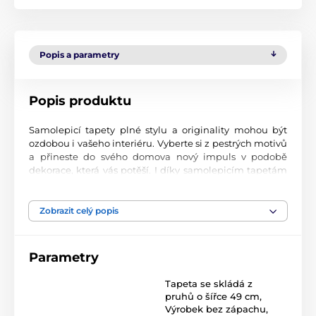
Popis a parametry
Popis produktu
Samolepicí tapety plné stylu a originality mohou být
ozdobou i vašeho interiéru. Vyberte si z pestrých motivů
a přineste do svého domova nový impuls v podobě
dekorace, která vás potěší. I díky samolepicím tapetám
si vytvoříte příjemné prostředí, kam se budete rádi
vracet.
Zobrazit celý popis
Perfektní tiskové zpracování
Naše samolepicí tapety jsou potištěny na kvalitní
Parametry
materiál s jemným povrchem a matným vzhledem. Tisk
probíhá moderní UV-led technologií na fólii o tloušťce
Tapeta se skládá z
90 µm. Tyto tapety neobsahují PVC a jsou opatřeny silně
pruhů o šířce 49 cm
,
přilnavým akrylovým lepidlem, které zajistí jejich pevné
Výrobek bez zápachu,
uchycení na stěnu. Díky použití inkoustového tisku jsou