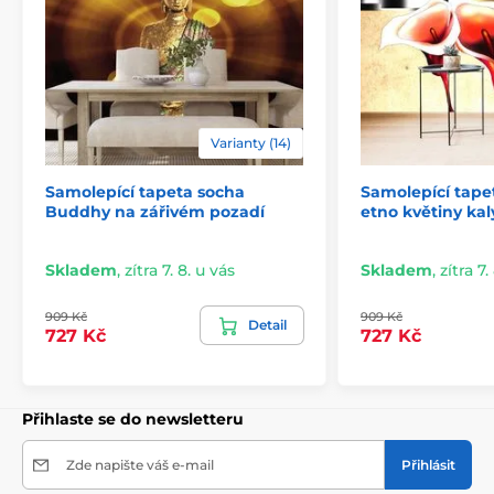
Varianty (14)
Samolepící tapeta socha
Samolepící tap
2) Výřezové samolepicí fototapety
Buddhy na zářivém pozadí
etno květiny kal
U variant s výškou 270 cm je motiv přizpůsoben dané
velikosti, což může znamenat oříznutí některé části.
Skladem
,
zítra 7. 8. u vás
Skladem
,
zítra 7.
Po výběru rozměru na webu uvidíte přesný náhled.
Rozměry jsou tvořeny pásy širokými 49 cm.
909 Kč
909 Kč
Detail
727 Kč
727 Kč
Rozměry (v cm): 147x270
(3 pruhy),
196x270
(4 pruhy),
245x270
(5 pruhů)
, 294x270
(6 pruhů)
Přihlaste se do newsletteru
Zde napište váš e-mail
Přihlásit