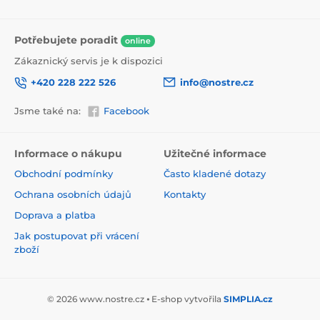
Potřebujete poradit
online
Zákaznický servis je k dispozici
+420 228 222 526
info@nostre.cz
Jsme také na:
Facebook
Ekologické a zdravotně nezávadné
Použitá tisková metoda je ekologická, a proto jsou
Informace o nákupu
Užitečné informace
tapety vhodné do jakékoli místnosti. Barvy splňují
Obchodní podmínky
Často kladené dotazy
přísné normy a mají VOC i GREENGUARD GOLD
certifikaci. Navíc jsou bez obsahu PVC a lepidlo je na
Ochrana osobních údajů
Kontakty
vodní bázi, což zaručuje jejich zdravotní nezávadnost.
Doprava a platba
Jak postupovat při vrácení
zboží
© 2026 www.nostre.cz ⦁ E-shop vytvořila
SIMPLIA.cz