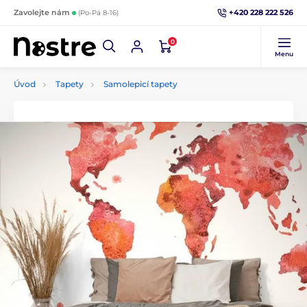
+420 228 222 526
Zavolejte nám
(Po-Pá 8-16)
0
Menu
Úvod
Tapety
Samolepicí tapety