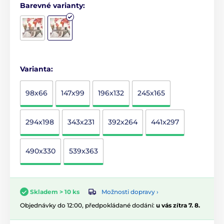
Barevné varianty:
Varianta:
98x66
147x99
196x132
245x165
294x198
343x231
392x264
441x297
490x330
539x363
Možnosti dopravy ›
Skladem > 10 ks
Objednávky do 12:00, předpokládané dodání:
u vás zítra 7. 8.