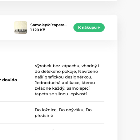
Samolepící tapeta…
K nákupu
1 120 Kč
Výrobek bez zápachu, vhodný i
do dětského pokoje
,
Navrženo
naší grafickou designérkou
,
y dovido
Jednoduchá aplikace, kterou
zvládne každý
,
Samolepící
tapeta se silnou lepivostí
Do ložnice
,
Do obýváku
,
Do
předsíně
Béžová
,
Šedá