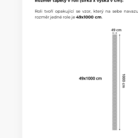
Rozměr tapety v roli (šířka x výška v cm):
Roli tvoří opakující se vzor, který na sebe nava
rozměr jedné role je
49x1000 cm
.