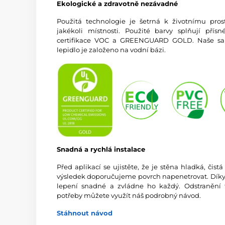
Ekologické a zdravotně nezávadné
Použitá technologie je šetrná k životnímu prost
jakékoli místnosti. Použité barvy splňují př
certifikace VOC a GREENGUARD GOLD. Naše sam
lepidlo je založeno na vodní bázi.
Snadná a rychlá instalace
Před aplikací se ujistěte, že je stěna hladká, čis
výsledek doporučujeme povrch napenetrovat. Díky vy
lepení snadné a zvládne ho každý. Odstranění 
potřeby můžete využít náš podrobný návod.
Stáhnout návod