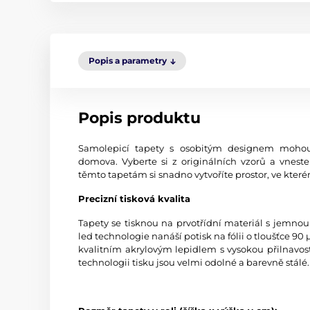
Popis a parametry
Popis produktu
Samolepicí tapety s osobitým designem mohou
domova. Vyberte si z originálních vzorů a vneste
těmto tapetám si snadno vytvoříte prostor, ve kterém
Precizní tisková kvalita
Tapety se tisknou na prvotřídní materiál s jemno
led technologie nanáší potisk na fólii o tloušťce 9
kvalitním akrylovým lepidlem s vysokou přilnavost
technologii tisku jsou velmi odolné a barevně stálé.