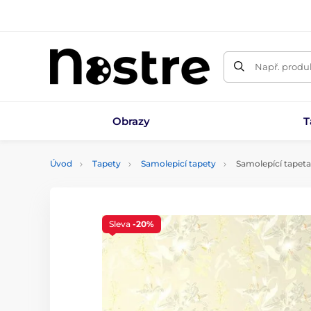
Např. produk
Obrazy
T
Úvod
Tapety
Samolepicí tapety
Samolepící tapeta 
Sleva
-20%