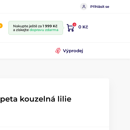
Přihlásit se
0
e
Nakupte ještě za
1 999 Kč
0 Kč
a získejte
dopravu zdarma
Výprodej
peta kouzelná lilie