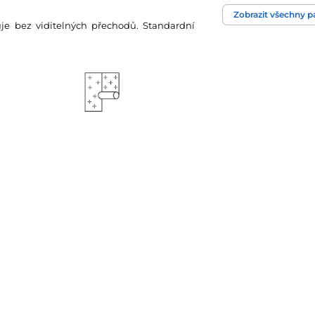
Zobrazit všechny 
Technologie tapet
zuje bez viditelných přechodů. Standardní