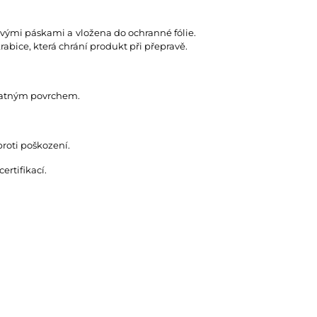
rovými páskami a vložena do ochranné fólie.
abice, která chrání produkt při přepravě.
 matným povrchem.
proti poškození.
rtifikací.