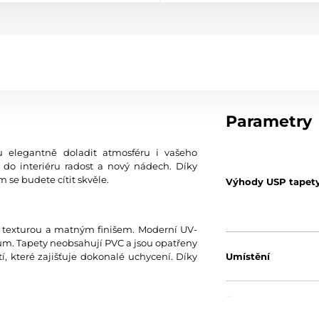
Parametry
 elegantně doladit atmosféru i vašeho
 do interiéru radost a nový nádech. Díky
 se budete cítit skvěle.
Výhody USP tapet
u texturou a matným finišem. Moderní UV-
0 µm. Tapety neobsahují PVC a jsou opatřeny
í, které zajišťuje dokonalé uchycení. Díky
Umístění
Barva