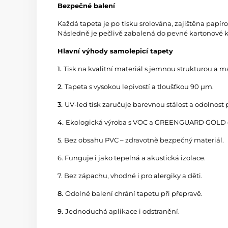
Bezpečné balení
Každá tapeta je po tisku srolována, zajištěna papí
Následně je pečlivě zabalená do pevné kartonové kr
Hlavní výhody samolepicí tapety
1.
Tisk na kvalitní materiál s jemnou strukturou a
2.
Tapeta s vysokou lepivostí a tloušťkou 90 µm.
3.
UV-led tisk zaručuje barevnou stálost a odolnost 
4.
Ekologická výroba s VOC a GREENGUARD GOLD ce
5. Bez obsahu PVC – zdravotně bezpečný materiál.
6. Funguje i jako tepelná a akustická izolace.
7. Bez zápachu, vhodné i pro alergiky a děti.
8.
Odolné balení chrání tapetu při přepravě.
9.
Jednoduchá aplikace i odstranění.