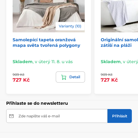
Použité barvy splňují přísné normy chemické
bezpečnosti a mají certifikace VOC a GREENGUARD
GOLD. Naše samolepicí tapety navíc neobsahují PVC a
lepidlo je založeno na vodní bázi.
Varianty (10)
Samolepící tapeta oranžová
Originální samol
mapa světa tvořená polygony
zátiší na pláži
Skladem
,
v úterý 11. 8. u vás
Skladem
,
v úterý
909 Kč
909 Kč
Detail
727 Kč
727 Kč
Přihlaste se do newsletteru
Snadná a rychlá instalace
Zde napište váš e-mail
Přihlásit
Před aplikací se ujistěte, že je stěna hladká, čistá a
zbavená mastnoty i prachu. Pro ideální výsledek
doporučujeme povrch napenetrovat. Díky vysoké
lepivosti a pružnosti tapet je jejich lepení snadné a