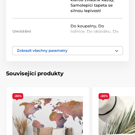
Samolepící tapeta se
Rozměr tapety v roli (šířka x výška v cm):
silnou lepivostí
Roli tvoří opakující se vzor, který na sebe navazuje bez
viditelných přechodů. Standardní rozměr jedné role
Do koupelny
,
Do
je
49x1000 cm
.
Umístění
ložnice
,
Do obýváku
,
Do
předsíně
Zobrazit všechny parametry
Barva
Fialová
,
Šedá
Technologie tapet
Omyvatelné
,
Samolepící
Související produkty
-20%
-20%
Ekologické a zdravotně nezávadné
Použitá technologie je šetrná k životnímu prostředí, což
zajišťuje bezpečnost použití v jakékoli místnosti.