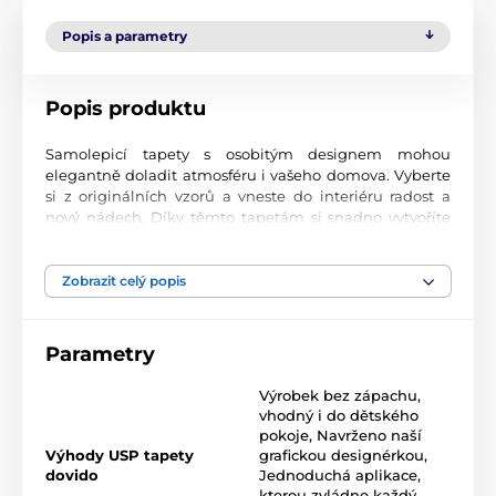
Popis a parametry
Popis produktu
Samolepicí tapety s osobitým designem mohou
elegantně doladit atmosféru i vašeho domova. Vyberte
si z originálních vzorů a vneste do interiéru radost a
nový nádech. Díky těmto tapetám si snadno vytvoříte
prostor, ve kterém se budete cítit skvěle.
Precizní tisková kvalita
Zobrazit celý popis
Tapety se tisknou na prvotřídní materiál s jemnou
texturou a matným finišem. Moderní UV-led
Parametry
technologie nanáší potisk na fólii o tloušťce 90 µm.
Tapety neobsahují PVC a jsou opatřeny kvalitním
Výrobek bez zápachu,
akrylovým lepidlem s vysokou přilnavostí, které zajišťuje
vhodný i do dětského
dokonalé uchycení. Díky technologii tisku jsou velmi
pokoje
,
Navrženo naší
odolné a barevně stálé.
Výhody USP tapety
grafickou designérkou
,
dovido
Jednoduchá aplikace,
kterou zvládne každý
,