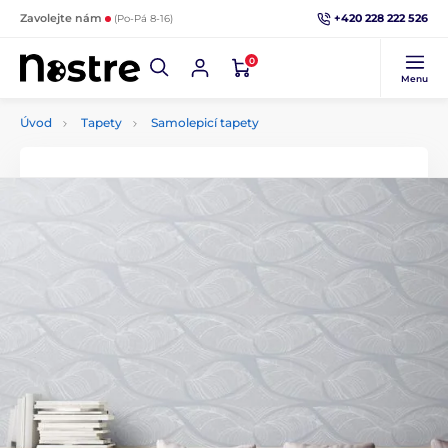
+420 228 222 526
Zavolejte nám
(Po-Pá 8-16)
0
Menu
Úvod
Tapety
Samolepicí tapety